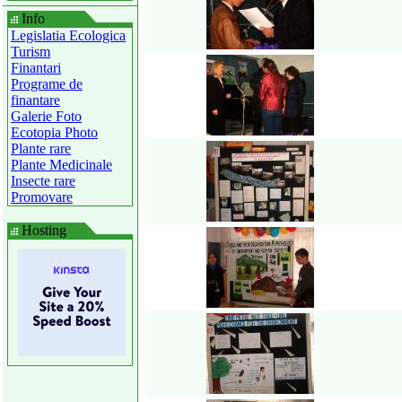
Info
Legislatia Ecologica
Turism
Finantari
Programe de
finantare
Galerie Foto
Ecotopia Photo
Plante rare
Plante Medicinale
Insecte rare
Promovare
Hosting