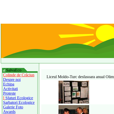
SalvaEco
Colinde de Crăciun
Liceul Moldo-Turc desfasoara anual Olimpi
Despre noi
Echipa
Activitati
Proteste
!
Sfaturi Ecologice
Sarbatori Ecologice
Galerie Foto
Awards