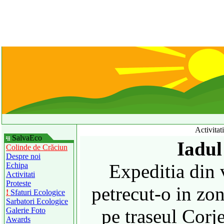
Activitat
SalvaEco
Iadul
Colinde de Crăciun
Despre noi
Expeditia din
Echipa
Activitati
Proteste
petrecut-o in zo
!
Sfaturi Ecologice
Sarbatori Ecologice
pe traseul Corj
Galerie Foto
Awards