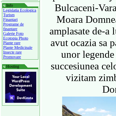
Bulcaceni-Vara
Info
Legislatia Ecologica
Turism
Moara Domneas
Finantari
Programe de
amplasate de-a 
finantare
Galerie Foto
Ecotopia Photo
avut ocazia sa 
Plante rare
Plante Medicinale
unor legende
Insecte rare
Promovare
succesiunea cel
Hosting
vizitam zim
Do