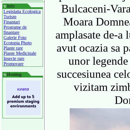
Bulcaceni-Vara
Info
Legislatia Ecologica
Turism
Moara Domneas
Finantari
Programe de
amplasate de-a 
finantare
Galerie Foto
Ecotopia Photo
avut ocazia sa 
Plante rare
Plante Medicinale
unor legende
Insecte rare
Promovare
succesiunea cel
Hosting
vizitam zim
Do