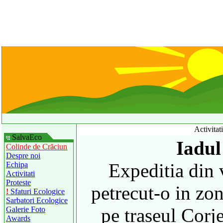
Activitat
SalvaEco
Iadul
Colinde de Crăciun
Despre noi
Expeditia din
Echipa
Activitati
Proteste
petrecut-o in zo
!
Sfaturi Ecologice
Sarbatori Ecologice
pe traseul Corj
Galerie Foto
Awards