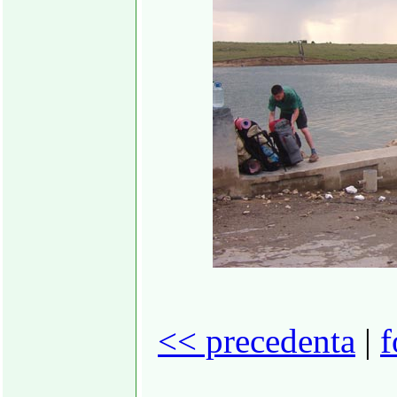
<< precedenta
|
f