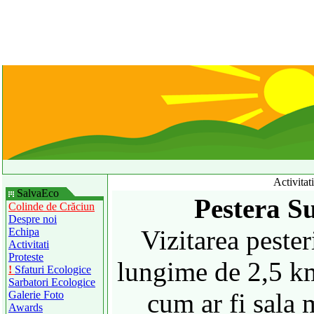
Activitat
SalvaEco
Pestera Su
Colinde de Crăciun
Despre noi
Vizitarea pester
Echipa
Activitati
Proteste
lungime de 2,5 k
!
Sfaturi Ecologice
Sarbatori Ecologice
cum ar fi sala 
Galerie Foto
Awards