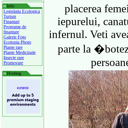
placerea femei
Info
Legislatia Ecologica
Turism
iepurelui, canatu
Finantari
Programe de
infernul. Veti avea
finantare
Galerie Foto
Ecotopia Photo
parte la �bote
Plante rare
Plante Medicinale
Insecte rare
persoane
Promovare
Hosting