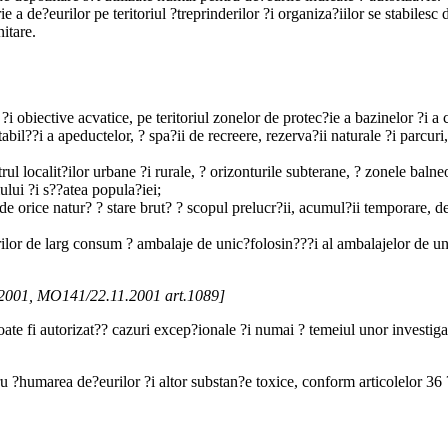
a de?eurilor pe teritoriul ?treprinderilor ?i organiza?iilor se stabilesc 
itare.
?i obiective acvatice, pe teritoriul zonelor de protec?ie a bazinelor ?i a
bil??i a apeductelor, ? spa?ii de recreere, rezerva?ii naturale ?i parcuri,
ul localit?ilor urbane ?i rurale, ? orizonturile subterane, ? zonele balne
ului ?i s??atea popula?iei;
de orice natur? ? stare brut? ? scopul prelucr?ii, acumul?ii temporare, de
rilor de larg consum ? ambalaje de unic?folosin???i al ambalajelor de u
07.2001, MO141/22.11.2001 art.1089]
ate fi autorizat?? cazuri excep?ionale ?i numai ? temeiul unor investiga
ru ?humarea de?eurilor ?i altor substan?e toxice, conform articolelor 36 