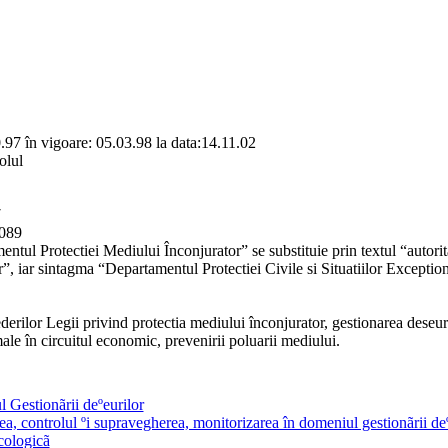
.97 în vigoare: 05.03.98 la data:14.11.02
olul
7
1089
ntul Protectiei Mediului Înconjurator” se substituie prin textul “autorita
or”, iar sintagma “Departamentul Protectiei Civile si Situatiilor Except
rilor Legii privind protectia mediului înconjurator, gestionarea deseur
male în circuitul economic, prevenirii poluarii mediului.
l Gestionãrii deºeurilor
ea, controlul ºi supravegherea, monitorizarea în domeniul gestionãrii de
cologicã