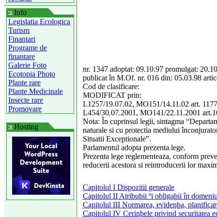
Info
Legislatia Ecologica
Turism
Finantari
Programe de
finantare
Galerie Foto
nr. 1347 adoptat: 09.10.97 promulgat: 20.10
Ecotopia Photo
publicat în M.Of. nr. 016 din: 05.03.98 artic
Plante rare
Cod de clasificare:
Plante Medicinale
MODIFICAT prin:
Insecte rare
L1257/19.07.02, MO151/14.11.02 art. 117
Promovare
L454/30.07.2001, MO141/22.11.2001 art.
Nota: În cuprinsul legii, sintagma “Departame
Hosting
naturale si cu protectia mediului înconjurat
Situatii Exceptionale”.
Parlamentul adopta prezenta lege.
Prezenta lege reglementeaza, conform prevede
reducerii acestora si reintroducerii lor maxi
Capitolul I Dispozitii generale
Capitolul II Atribuþii ºi obligaþii în domeniu
Capitolul III Normarea, evidenþa, planificar
Capitolul IV Cerinþele privind securitatea e