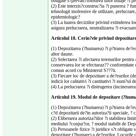
obligate s?prevad?folosirea unor utilaje ?i p
(2) Este interzis?construc?ia ?i punerea ? func
tehnologii inofensive de utilizare, prelucrare
epidemiologic?
(3) La luarea deciziilor privind extinderea lo
asigura prelucrarea, neutralizarea ?i evacuar
Articolul 18. Cerin?ele privind depozitar
(1) Depozitarea (?humarea) ?i p?trarea de?eur
altor daune.
(2) Selectarea ?i afectarea terenurilor pentr
conservarea lor se efectueaz?? conformitate 
comun acord cu Ministerul S???ii.
(3) Fiecare loc de depozitare a de?eurilor (de
indicii lor calitativi ?i cantitativi ?i num?ul d
(4) La prelucrarea ?i distrugerea (incinerare
Articolul 19. Modul de depozitare (?huma
(1) Depozitarea (?humarea) ?i p?trarea de?euri
c?d depozitarii de?in autoriza?ii speciale, ? c
(2) Eliberarea autoriza?iilor ?i stabilirea li
mediului ?conjur?or, ? modul stabilit de Dep
(3) Persoanele fizice ?i juridice s?t obligate 
depozitare (?humare) a de?eurilor. Locurile d