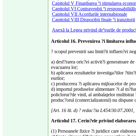
Capitolul V Finanþarea ºi stimularea econo
Capitolul VI Contravenþii ºi responsabilitãþ
Capitolul VII Acordurile internaþionale
Capitolul VIII Dispoziþii finale ºi tranzitorii
Anexã la Legea privind deºeurile de produc
Articolul 16. Prevenirea ?i limitarea infl
? scopul prevenirii sau limit?ii influen?ei neg
a) desf?rarea oric?ei activit?i generatoare de
evacuarea lor;
b) aplicarea rezultatelor investiga?iilor ?tiin
eurilor;
c) producerea ?i aplicarea mijloacelor de pro
d) importul produselor alimentare ?i al m?fur
policlorur?de vinil, al ambalajelor multistrat 
produc?orul (comercializatorul) nu dispune de
[Art. 16 lit. d) ? redac?ia L454/30.07.200
Articolul 17. Cerin?ele privind elaborarea
(1) Persoanele fizice ?i juridice care elabore