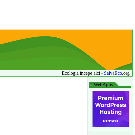
Ecologia incepe aici -
SalvaEco
.org
WebApps