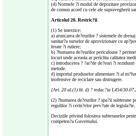
(4) Normele ?i modul de depozitare provizorie 
de comun acord cu cele ale supravegherii san
Articolul 20. Restric?ii
(1) Se interzice:
a) aruncarea de?eurilor ? sistemele de drenaj 
sanitar?a surselor de aprovizionare cu ap?pota
ferate ?i rutiere;
b) ?humarea de?eurilor periculoase ? perimetr
locuri unde aceasta ar periclita calitatea medi
c) introducerea ? ?ar?de de?euri ?i reziduuri 
metode.
d) importul produselor alimentare ?i al m?fu
inofensive de reciclare sau distrugere.
[Art. 20 al.(1) lit. d) ? redac?ia L454/30.
(2) ?humarea de?eurilor ? spa?ii subterane po
regulilor ?i cerin?elor prev?ute de legisla?ie.
Deciziile privind folosirea subteranelor pent
competen?a Guvernului.