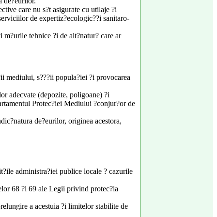
a de?eurilor.
ctive care nu s?t asigurate cu utilaje ?i
serviciilor de expertiz?ecologic??i sanitaro-
i m?urile tehnice ?i de alt?natur? care ar
ii mediului, s???ii popula?iei ?i provocarea
lor adecvate (depozite, poligoane) ?i
partamentul Protec?iei Mediului ?conjur?or de
ndic?natura de?eurilor, originea acestora,
t?ile administra?iei publice locale ? cazurile
elor 68 ?i 69 ale Legii privind protec?ia
elungire a acestuia ?i limitelor stabilite de