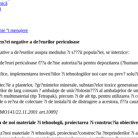
micã
i
þie ºi menajere
uen?ei negative a de?eurilor periculoase
ative a de?eurilor asupra mediului ?i s???ii popula?iei, se interzice:
 de?euri periculoase f??a de?ine autoriza?ia pentru depozitarea (?humarea)
?ifice, implementarea inven?iilor ?i tehnologiilor noi care nu prev? solu?i
tec?ie a plantelor, ?gr?mintelor minerale, substan?elor toxice generatoar
ilor de larg consum ? ambalaje de unic?folosin???i al ambalajelor de uni
?i multimaterial (tip Tetrapak), precum ?i de alt tip, pentru utilizarea ?i
 o re?ea de colectare ?i de instala?ii de distrugere a acestora, f??a cauz
1, MO141/22.11.2001 art.1089]
 de noi materiale ?i tehnologii, proiectarea ?i construc?ia o
biective
az?noi materiale ?i tehnologii, proiecteaz?construc?ia ?treprinderilor ?i 