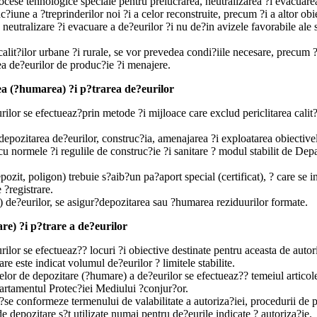
rocese tehnologice speciale pentru prelucrarea, neutralizarea ?i evacuare
?iune a ?treprinderilor noi ?i a celor reconstruite, precum ?i a altor obie
, neutralizare ?i evacuare a de?eurilor ?i nu de?in avizele favorabile ale 
calit?ilor urbane ?i rurale, se vor prevedea condi?iile necesare, precum ?
ea de?eurilor de produc?ie ?i menajere.
ea (?humarea) ?i p?trarea de?eurilor
ilor se efectueaz?prin metode ?i mijloace care exclud periclitarea calit?
u depozitarea de?eurilor, construc?ia, amenajarea ?i exploatarea obiective
cu normele ?i regulile de construc?ie ?i sanitare ? modul stabilit de De
pozit, poligon) trebuie s?aib?un pa?aport special (certificat), ? care se i
e ?registrare.
a) de?eurilor, se asigur?depozitarea sau ?humarea reziduurilor formate.
re) ?i p?trare a de?eurilor
lor se efectueaz?? locuri ?i obiective destinate pentru aceasta de autori
are este indicat volumul de?eurilor ? limitele stabilite.
mitelor de depozitare (?humare) a de?eurilor se efectueaz?? temeiul articol
artamentul Protec?iei Mediului ?conjur?or.
s?se conformeze termenului de valabilitate a autoriza?iei, procedurii de pr
e depozitare s?t utilizate numai pentru de?eurile indicate ? autoriza?ie.