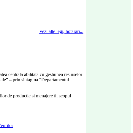
Vezi alte legi, hotarari...
tea centrala abilitata cu gestiunea resurselor
ionale” – prin sintagma “Departamentul
ilor de productie si menajere în scopul
ºeurilor