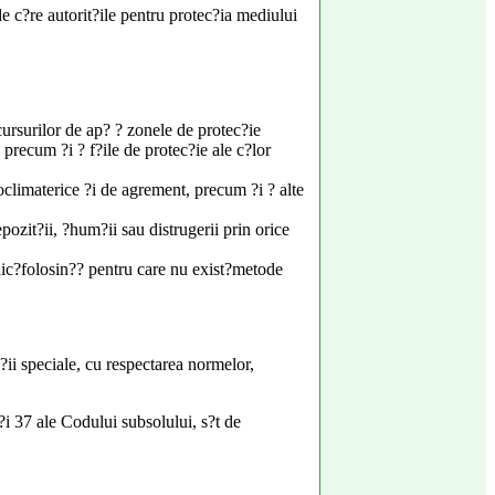
de c?re autorit?ile pentru protec?ia mediului
 cursurilor de ap? ? zonele de protec?ie
 precum ?i ? f?ile de protec?ie ale c?lor
oclimaterice ?i de agrement, precum ?i ? alte
pozit?ii, ?hum?ii sau distrugerii prin orice
nic?folosin?? pentru care nu exist?metode
?ii speciale, cu respectarea normelor,
?i 37 ale Codului subsolului, s?t de