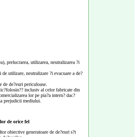
, prelucrarea, utilizarea, neutralizarea ?i
i de utilizare, neutralizare ?i evacuare a de?
e de de?euri periculoase.
c?folosin?? inclusiv al celor fabricate din
 comercializarea lor pe pia?a intern? dac?
a prejudicii mediului.
lor de orice fel
altor obiective generatoare de de?euri s?t