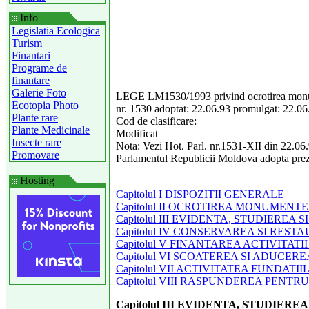
Info
Legislatia Ecologica
Turism
Finantari
Programe de
finantare
Galerie Foto
LEGE LM1530/1993 privind ocrotirea mon
Ecotopia Photo
nr. 1530 adoptat: 22.06.93 promulgat: 22.06.
Plante rare
Cod de clasificare:
Plante Medicinale
Modificat
Insecte rare
Nota: Vezi Hot. Parl. nr.1531-XII din 22.06
Promovare
Parlamentul Republicii Moldova adopta prez
Hosting
Capitolul I DISPOZITII GENERALE
Capitolul II OCROTIREA MONUMENT
Capitolul III EVIDENTA, STUDIER
Capitolul IV CONSERVAREA SI RE
Capitolul V FINANTAREA ACTIVITA
Capitolul VI SCOATEREA SI ADUC
Capitolul VII ACTIVITATEA FUNDATI
Capitolul VIII RASPUNDEREA PENT
Capitolul III EVIDENTA, STUDIE