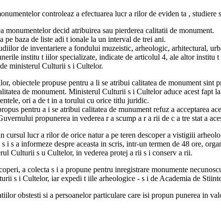
onumentelor controleaz a efectuarea lucr a rilor de eviden ta , studiere
ea monumentelor decid atribuirea sau pierderea calitatii de monument.
pe baza de liste adi t ionale la un interval de trei ani.
udiilor de inventariere a fondului muzeistic, arheologic, arhitectural, urban
rile institu t iilor specializate, indicate de articolul 4, ale altor institu 
 de ministerul Culturii s i Cultelor.
rilor, obiectele propuse pentru a li se atribui calitatea de monument sint 
calitatea de monument. Ministerul Culturii s i Cultelor aduce acest fapt l
ntele, ori a de t in a torului cu orice titlu juridic.
i propus pentru a i se atribui calitatea de munument refuz a acceptarea aces
ernului propunerea in vederea r a scump a r a rii de c a tre stat a aces
n cursul lucr a rilor de orice natur a pe teren descoper a vistigiii arheolog
 s i s a informeze despre aceasta in scris, intr-un termen de 48 ore, organ
rul Culturii s u Cultelor, in vederea protej a rii s i conserv a rii.
scoperi, a colecta s i a propune pentru inregistrare monumente necunoscut
ii s i Cultelor, iar expedi t iile arheologice - s i de Academia de Stiinte
atiilor obstesti si a persoanelor particulare care isi propun punerea in v