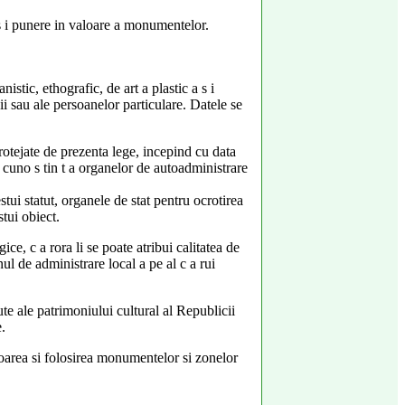
 s i punere in valoare a monumentelor.
istic, ethografic, de art a plastic a s i
t ii sau ale persoanelor particulare. Datele se
protejate de prezenta lege, incepind cu data
a cuno s tin t a organelor de autoadministrare
tui statut, organele de stat pentru ocrotirea
tui obiect.
ice, c a rora li se poate atribui calitatea de
ul de administrare local a pe al c a rui
e ale patrimoniului cultural al Republicii
.
aloarea si folosirea monumentelor si zonelor