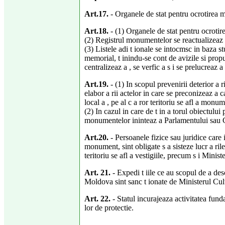
Art.17.
- Organele de stat pentru ocrotirea m
Art.18.
- (1) Organele de stat pentru ocrotir
(2) Registrul monumentelor se reactualizeaz a 
(3) Listele adi t ionale se intocmsc in baza st
memorial, t inindu-se cont de avizile si propune
centralizeaz a , se verfic a s i se prelucreaz a
Art.19.
- (1) In scopul prevenirii deterior a 
elabor a rii actelor in care se preconizeaz a 
local a , pe al c a ror teritoriu se afl a monume
(2) In cazul in care de t in a torul obiectulu
monumentelor ininteaz a Parlamentului sau Guv
Art.20.
- Persoanele fizice sau juridice care i
monument, sint obligate s a sisteze lucr a rile
teritoriu se afl a vestigiile, precum s i Ministe
Art. 21.
- Expedi t iile ce au scopul de a de
Moldova sint sanc t ionate de Ministerul Cultur
Art. 22.
- Statul incurajeaza activitatea fund
lor de protectie.