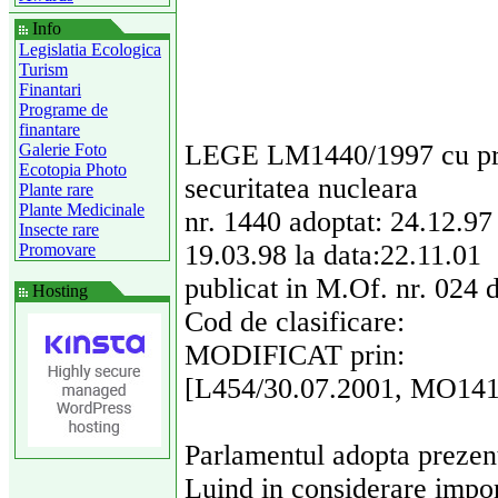
Info
Legislatia Ecologica
Turism
Finantari
Programe de
finantare
LEGE LM1440/1997 cu privi
Galerie Foto
Ecotopia Photo
securitatea nucleara
Plante rare
Plante Medicinale
nr. 1440 adoptat: 24.12.97
Insecte rare
19.03.98 la data:22.11.01
Promovare
publicat in M.Of. nr. 024 d
Hosting
Cod de clasificare:
MODIFICAT prin:
[L454/30.07.2001, MO141/
Parlamentul adopta prezent
Luind in considerare import