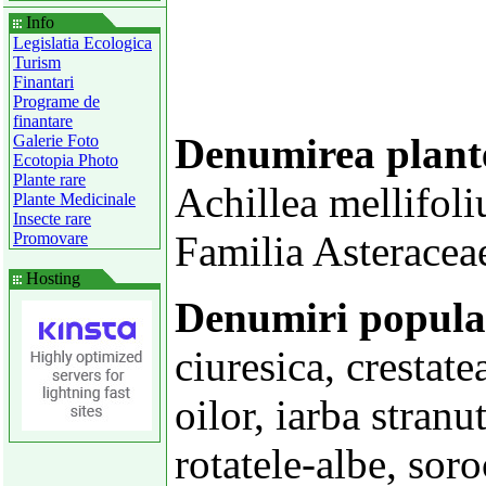
Info
Legislatia Ecologica
Turism
Finantari
Programe de
finantare
Denumirea plant
Galerie Foto
Ecotopia Photo
Plante rare
Achillea mellifol
Plante Medicinale
Insecte rare
Familia Asteracea
Promovare
Hosting
Denumiri popula
ciuresica, crestate
oilor, iarba stranu
rotatele-albe, soro