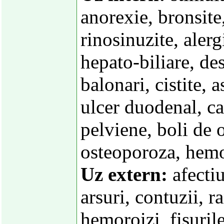
anorexie, bronsite,
rinosinuzite, alergi
hepato-biliare, des
balonari, cistite, a
ulcer duodenal, ca
pelviene, boli de 
osteoporoza, hemo
Uz extern:
afectiu
arsuri, contuzii, r
hemoroizi, fisurile