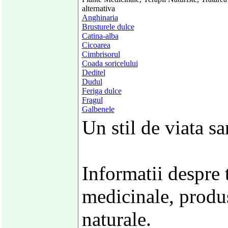
alternativa
Anghinaria
Brusturele dulce
Catina-alba
Cicoarea
Cimbrisorul
Coada soricelului
Deditel
Dudul
Feriga dulce
Fragul
Galbenele
Un stil de viata s
Informatii despre 
medicinale, produs
naturale.