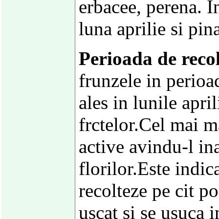
erbacee, perena. I
luna aprilie si pin
Perioada de recol
frunzele in perioad
ales in lunile apri
frctelor.Cel mai m
active avindu-l in
florilor.Este indic
recolteze pe cit po
uscat si se usuca in