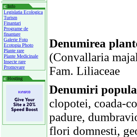
Info
Legislatia Ecologica
Turism
Finantari
Programe de
finantare
Denumirea plant
Galerie Foto
Ecotopia Photo
Plante rare
(Convallaria majal
Plante Medicinale
Insecte rare
Fam. Liliaceae
Promovare
Hosting
Denumiri popula
clopotei, coada-co
padure, dumbravioa
flori domnesti, geo