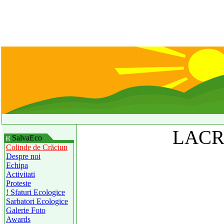
LAC
SalvaEco
Colinde de Crăciun
Despre noi
Echipa
Activitati
Proteste
!
Sfaturi Ecologice
Sarbatori Ecologice
Galerie Foto
Awards