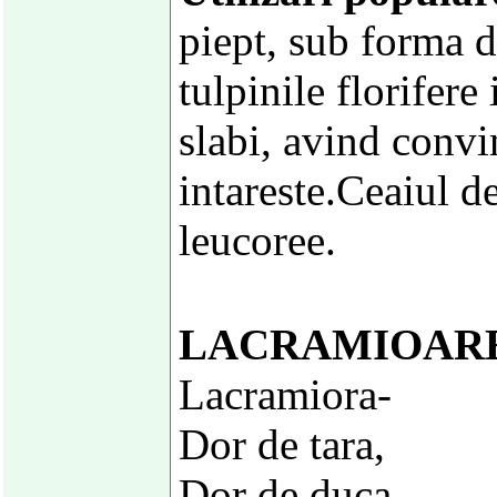
piept, sub forma d
tulpinile florifere
slabi, avind convi
intareste.Ceaiul de
leucoree.
LACRAMIOAR
Lacramiora-
Dor de tara,
Dor de duca,