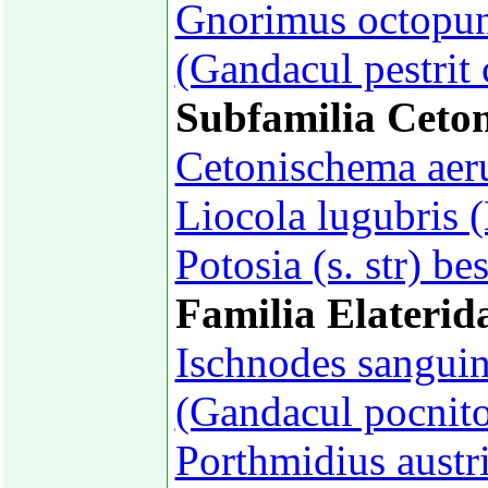
Gnorimus octopunc
(Gandacul pestrit 
Subfamilia Ceton
Cetonischema aer
Liocola lugubris 
Potosia (s. str) b
Familia Elaterid
Ischnodes sanguin
(Gandacul pocnito
Porthmidius austr