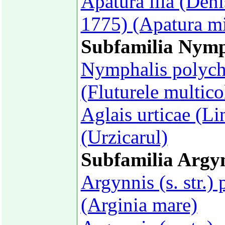
Apatura ilia (Deni
1775) (Apatura m
Subfamilia Nymp
Nymphalis polych
(Fluturele multico
Aglais urticae (L
(Urzicarul)
Subfamilia Argy
Argynnis (s. str.)
(Arginia mare)