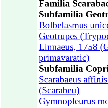
Familia Scaraba
Subfamilia Geot
Bolbelasmus unic
Geotrupes (Trypoc
Linnaeus, 1758 (G
primavaratic)
Subfamilia Copr
Scarabaeus affinis
(Scarabeu)
Gymnopleurus mop