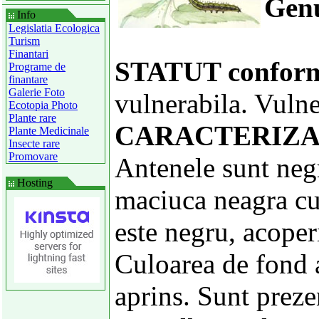
Gen
Info
Legislatia Ecologica
Turism
Finantari
STATUT confor
Programe de
finantare
Galerie Foto
vulnerabila. Vuln
Ecotopia Photo
Plante rare
CARACTERIZA
Plante Medicinale
Insecte rare
Promovare
Antenele sunt negr
Hosting
maciuca neagra cu
este negru, acoperi
Culoarea de fond a
aprins. Sunt preze