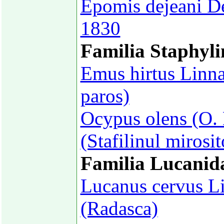
Epomis dejeani D
1830
Familia Staphyli
Emus hirtus Linna
paros)
Ocypus olens (O. 
(Stafilinul mirosit
Familia Lucanid
Lucanus cervus L
(Radasca)