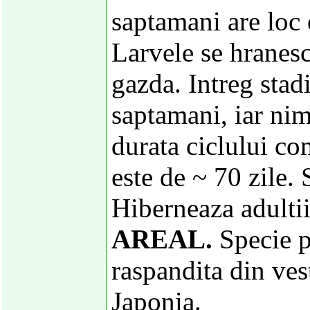
saptamani are loc 
Larvele se hranesc
gazda. Intreg stad
saptamani, iar ni
durata ciclului co
este de ~ 70 zile. 
Hiberneaza adultii 
AREAL.
Specie p
raspandita din ves
Japonia.