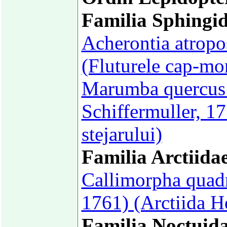
Familia Sphingi
Acherontia atropo
(Fluturele cap-mor
Marumba quercus 
Schiffermuller, 1
stejarului)
Familia Arctiida
Callimorpha quadr
1761) (Arctiida H
Familia Noctuid