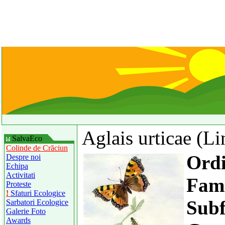
Aglais urticae (L
SalvaEco
Colinde de Crăciun
Ord
Despre noi
Echipa
Activitati
Fami
Proteste
!
Sfaturi Ecologice
Subf
Sarbatori Ecologice
Galerie Foto
Awards