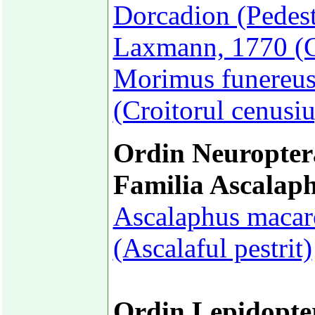
Dorcadion (Pedest
Laxmann, 1770 (Cr
Morimus funereus
(Croitorul cenusiu
Ordin Neuropter
Familia Ascalap
Ascalaphus macar
(Ascalaful pestrit)
Ordin Lepidopte