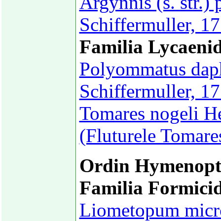
Argynnis (s. str.)
Schiffermuller, 1
Familia Lycaeni
Polyommatus daph
Schiffermuller, 17
Tomares nogeli He
(Fluturele Tomare
Ordin Hymenopt
Familia Formici
Liometopum micr