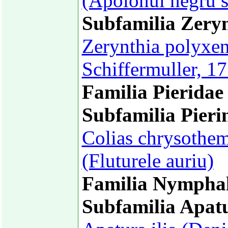
(Apolonul negru 
Subfamilia Zeryn
Zerynthia polyxen
Schiffermuller, 1
Familia Pieridae
Subfamilia Pieri
Colias chrysothem
(Fluturele auriu)
Familia Nymphal
Subfamilia Apat