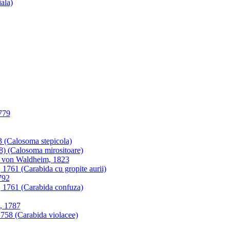
ala)
1779
3 (Calosoma stepicola)
8) (Calosoma mirositoare)
r von Waldheim, 1823
1761 (Carabida cu gropite aurii)
792
, 1761 (Carabida confuza)
, 1787
758 (Carabida violacee)