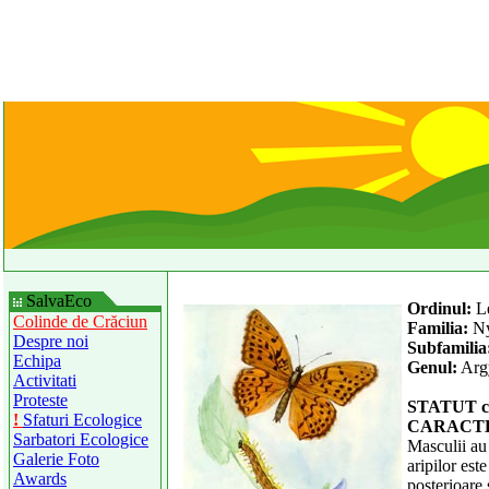
SalvaEco
Ordinul:
L
Colinde de Crăciun
Familia:
Ny
Despre noi
Subfamilia
Echipa
Genul:
Arg
Activitati
Proteste
STATUT c
!
Sfaturi Ecologice
CARACTE
Sarbatori Ecologice
Masculii au 
Galerie Foto
aripilor est
Awards
posterioare 