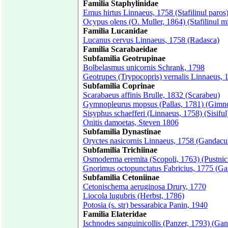
Familia Staphylinidae
Emus hirtus Linnaeus, 1758 (Stafilinul paros
Ocypus olens (O. Muller, 1864) (Stafilinul mi
Familia Lucanidae
Lucanus cervus Linnaeus, 1758 (Radasca)
Familia Scarabaeidae
Subfamilia Geotrupinae
Bolbelasmus unicornis Schrank, 1798
Geotrupes (Trypocopris) vernalis Linnaeus, 
Subfamilia Coprinae
Scarabaeus affinis Brulle, 1832 (Scarabeu)
Gymnopleurus mopsus (Pallas, 1781) (Gimno
Sisyphus schaefferi (Linnaeus, 1758) (Sisiful
Onitis damoetas, Steven 1806
Subfamilia Dynastinae
Oryctes nasicornis Linnaeus, 1758 (Gandacul
Subfamilia Trichiinae
Osmoderma eremita (Scopoli, 1763) (Pustnicu
Gnorimus octopunctatus Fabricius, 1775 (Gan
Subfamilia Cetoniinae
Cetonischema aeruginosa Drury, 1770
Liocola lugubris (Herbst, 1786)
Potosia (s. str) bessarabica Panin, 1940
Familia Elateridae
Ischnodes sanguinicollis (Panzer, 1793) (Gan