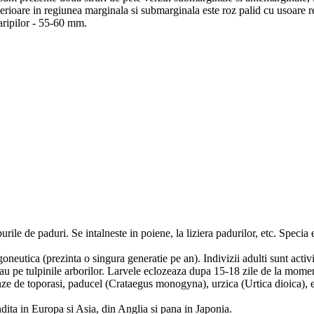
terioare in regiunea marginala si submarginala este roz palid cu usoare ref
ripilor - 55-60 mm.
urile de paduri. Se intalneste in poiene, la liziera padurilor, etc. Specia
eutica (prezinta o singura generatie pe an). Indivizii adulti sunt acti
u pe tulpinile arborilor. Larvele eclozeaza dupa 15-18 zile de la moment
ze de toporasi, paducel (Crataegus monogyna), urzica (Urtica dioica), etc
dita in Europa si Asia, din Anglia si pana in Japonia.