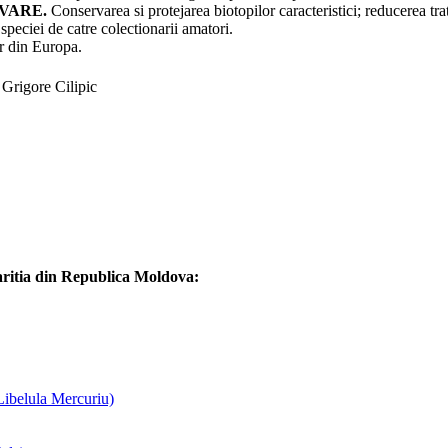
VARE.
Conservarea si protejarea biotopilor caracteristici; reducerea tr
 speciei de catre colectionarii amatori.
or din Europa.
 Grigore Cilipic
paritia din Republica Moldova:
Libelula Mercuriu)