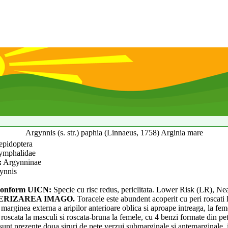
Argynnis (s. str.) paphia (Linnaeus, 1758) Arginia mare
epidoptera
mphalidae
:
Argynninae
ynnis
onform UICN:
Specie cu risc redus, periclitata. Lower Risk (LR), Nea
RIZAREA IMAGO.
Toracele este abundent acoperit cu peri roscati 
marginea externa a aripilor anterioare oblica si aproape intreaga, la fem
e roscata la masculi si roscata-bruna la femele, cu 4 benzi formate din pet
sunt prezente doua siruri de pete verzui submarginale si antemarginale, i