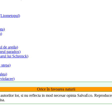
(Liometopul)
ta)
a)
l de argila)
rul paradox)
rul lui Schrenck)
 stepa)
alga)
violacee)
Orice în favoarea naturii
ea autorilor lor, si nu reflecta in mod necesar opinia SalvaEco. Reproducer
isa.