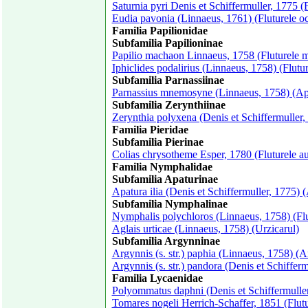
Saturnia pyri Denis et Schiffermuller, 1775 (
Eudia pavonia (Linnaeus, 1761) (Fluturele o
Familia Papilionidae
Subfamilia Papilioninae
Papilio machaon Linnaeus, 1758 (Fluturele 
Iphiclides podalirius (Linnaeus, 1758) (Flutur
Subfamilia Parnassiinae
Parnassius mnemosyne (Linnaeus, 1758) (A
Subfamilia Zerynthiinae
Zerynthia polyxena (Denis et Schiffermuller,
Familia Pieridae
Subfamilia Pierinae
Colias chrysotheme Esper, 1780 (Fluturele au
Familia Nymphalidae
Subfamilia Apaturinae
Apatura ilia (Denis et Schiffermuller, 1775) 
Subfamilia Nymphalinae
Nymphalis polychloros (Linnaeus, 1758) (Flu
Aglais urticae (Linnaeus, 1758) (Urzicarul)
Subfamilia Argynninae
Argynnis (s. str.) paphia (Linnaeus, 1758) (A
Argynnis (s. str.) pandora (Denis et Schiffer
Familia Lycaenidae
Polyommatus daphni (Denis et Schiffermuller
Tomares nogeli Herrich-Schaffer, 1851 (Flut