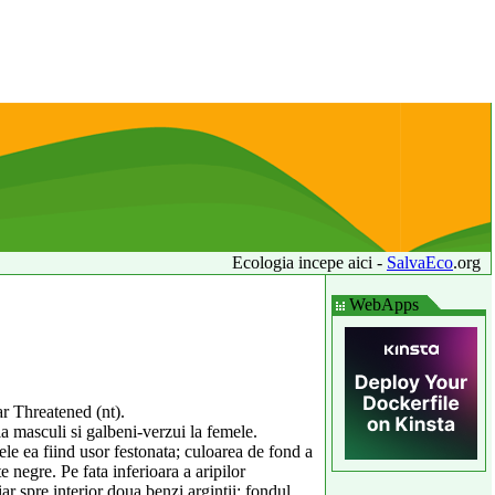
Ecologia incepe aici -
SalvaEco
.org
WebApps
r Threatened (nt).
la masculi si galbeni-verzui la femele.
ele ea fiind usor festonata; culoarea de fond a
e negre. Pe fata inferioara a aripilor
ar spre interior doua benzi argintii; fondul