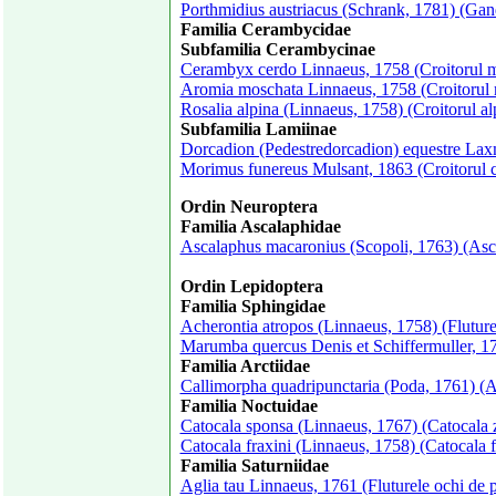
Porthmidius austriacus (Schrank, 1781) (Gan
Familia Cerambycidae
Subfamilia Cerambycinae
Cerambyx cerdo Linnaeus, 1758 (Croitorul mar
Aromia moschata Linnaeus, 1758 (Croitorul
Rosalia alpina (Linnaeus, 1758) (Croitorul al
Subfamilia Lamiinae
Dorcadion (Pedestredorcadion) equestre Lax
Morimus funereus Mulsant, 1863 (Croitorul 
Ordin Neuroptera
Familia Ascalaphidae
Ascalaphus macaronius (Scopoli, 1763) (Ascal
Ordin Lepidoptera
Familia Sphingidae
Acherontia atropos (Linnaeus, 1758) (Fluture
Marumba quercus Denis et Schiffermuller, 17
Familia Arctiidae
Callimorpha quadripunctaria (Poda, 1761) (A
Familia Noctuidae
Catocala sponsa (Linnaeus, 1767) (Catocala 
Catocala fraxini (Linnaeus, 1758) (Catocala f
Familia Saturniidae
Aglia tau Linnaeus, 1761 (Fluturele ochi de 