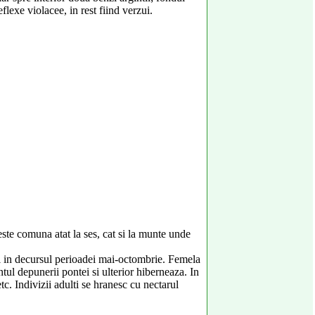
lexe violacee, in rest fiind verzui.
 este comuna atat la ses, cat si la munte unde
vi in decursul perioadei mai-octombrie. Femela
ul depunerii pontei si ulterior hiberneaza. In
. Indivizii adulti se hranesc cu nectarul