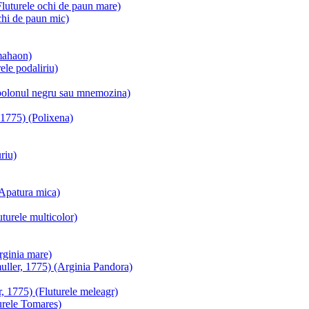
Fluturele ochi de paun mare)
chi de paun mic)
mahaon)
ele podaliriu)
polonul negru sau mnemozina)
 1775) (Polixena)
riu)
(Apatura mica)
turele multicolor)
rginia mare)
muller, 1775) (Arginia Pandora)
, 1775) (Fluturele meleagr)
urele Tomares)