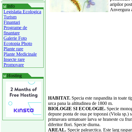
aripilor pos
Info
Anvergura a
Legislatia Ecologica
Turism
Finantari
Programe de
finantare
Galerie Foto
Ecotopia Photo
Plante rare
Plante Medicinale
Insecte rare
Promovare
Hosting
HABITAT.
Specia este raspandita in toate tip
urca pana la altitudinea de 1800 m.
BIOLOGIE SI ECOLOGIE.
Specie monogon
depune ponta de oua pe toporasi (Viola sp.) sa
primavara urmatoare larva se hraneste cu frun
diferitor flori. Specie diurna.
AREAL.
Specie palearctica. Este larg raspan