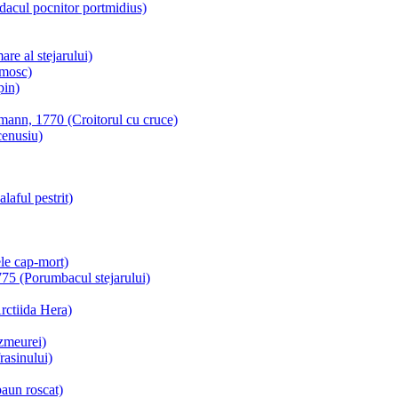
dacul pocnitor portmidius)
e al stejarului)
 mosc)
pin)
mann, 1770 (Croitorul cu cruce)
cenusiu)
aful pestrit)
le cap-mort)
75 (Porumbacul stejarului)
rctiida Hera)
zmeurei)
rasinului)
paun roscat)