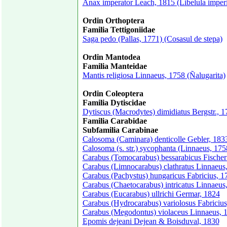
Anax imperator Leach, 1815 (Libelula imperi
Ordin Orthoptera
Familia Tettigoniidae
Saga pedo (Pallas, 1771) (Cosasul de stepa)
Ordin Mantodea
Familia Manteidae
Mantis religiosa Linnaeus, 1758 (Ñalugarita)
Ordin Coleoptera
Familia Dytiscidae
Dytiscus (Macrodytes) dimidiatus Bergstr., 
Familia Carabidae
Subfamilia Carabinae
Calosoma (Caminara) denticolle Gebler, 183
Calosoma (s. str.) sycophanta (Linnaeus, 175
Carabus (Tomocarabus) bessarabicus Fische
Carabus (Limnocarabus) clathratus Linnaeus, 
Carabus (Pachystus) hungaricus Fabricius, 1
Carabus (Chaetocarabus) intricatus Linnaeus
Carabus (Eucarabus) ullrichi Germar, 1824
Carabus (Hydrocarabus) variolosus Fabricius
Carabus (Megodontus) violaceus Linnaeus, 1
Epomis dejeani Dejean & Boisduval, 1830