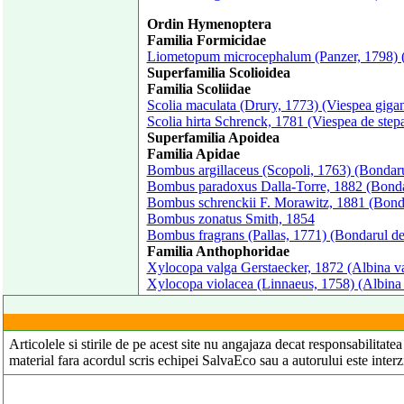
Ordin Hymenoptera
Familia Formicidae
Liometopum microcephalum (Panzer, 1798) 
Superfamilia Scolioidea
Familia Scoliidae
Scolia maculata (Drury, 1773) (Viespea gigan
Scolia hirta Schrenck, 1781 (Viespea de step
Superfamilia Apoidea
Familia Apidae
Bombus argillaceus (Scopoli, 1763) (Bondaru
Bombus paradoxus Dalla-Torre, 1882 (Bonda
Bombus schrenckii F. Morawitz, 1881 (Bonda
Bombus zonatus Smith, 1854
Bombus fragrans (Pallas, 1771) (Bondarul de
Familia Anthophoridae
Xylocopa valga Gerstaecker, 1872 (Albina v
Xylocopa violacea (Linnaeus, 1758) (Albina 
Articolele si stirile de pe acest site nu angajaza decat responsabilitat
material fara acordul scris echipei SalvaEco sau a autorului este interz