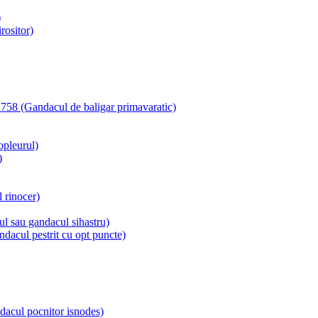
)
rositor)
1758 (Gandacul de baligar primavaratic)
pleurul)
)
 rinocer)
l sau gandacul sihastru)
dacul pestrit cu opt puncte)
dacul pocnitor isnodes)