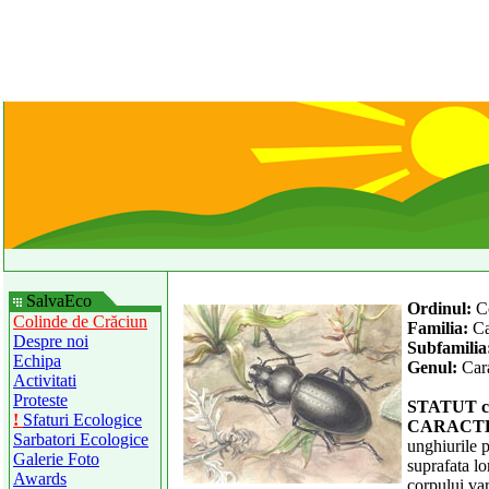
SalvaEco
Ordinul:
C
Colinde de Crăciun
Familia:
Ca
Despre noi
Subfamilia
Echipa
Genul:
Car
Activitati
Proteste
STATUT c
!
Sfaturi Ecologice
CARACTE
Sarbatori Ecologice
unghiurile p
Galerie Foto
suprafata lo
Awards
corpului va