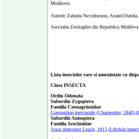
Moldovei.
Autorii: Zaharia Neculiseanu, Anatol Danila,
Asociatia Zoologilor din Republica Moldova
Lista insectelor rare si amenintate cu dis
Clasa INSECTA
Ordin Odonata
Subordin Zygoptera
Familia Coenagrionidae
Coenagrion mercuriale (Charpentier, 1840) (
Subordin Anisoptera
Familia Aeschnidae
Anax imperator Leach, 1815 (Libelula imperi