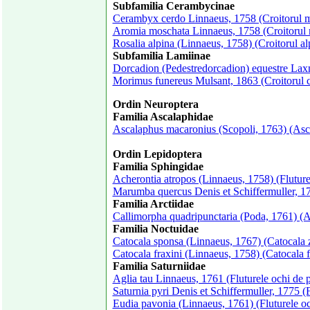
Subfamilia Cerambycinae
Cerambyx cerdo Linnaeus, 1758 (Croitorul mar
Aromia moschata Linnaeus, 1758 (Croitorul
Rosalia alpina (Linnaeus, 1758) (Croitorul al
Subfamilia Lamiinae
Dorcadion (Pedestredorcadion) equestre Lax
Morimus funereus Mulsant, 1863 (Croitorul 
Ordin Neuroptera
Familia Ascalaphidae
Ascalaphus macaronius (Scopoli, 1763) (Ascal
Ordin Lepidoptera
Familia Sphingidae
Acherontia atropos (Linnaeus, 1758) (Fluture
Marumba quercus Denis et Schiffermuller, 17
Familia Arctiidae
Callimorpha quadripunctaria (Poda, 1761) (A
Familia Noctuidae
Catocala sponsa (Linnaeus, 1767) (Catocala 
Catocala fraxini (Linnaeus, 1758) (Catocala f
Familia Saturniidae
Aglia tau Linnaeus, 1761 (Fluturele ochi de 
Saturnia pyri Denis et Schiffermuller, 1775 (
Eudia pavonia (Linnaeus, 1761) (Fluturele o