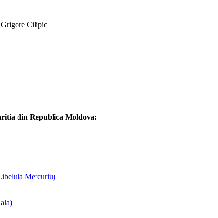
 Grigore Cilipic
paritia din Republica Moldova:
Libelula Mercuriu)
ala)