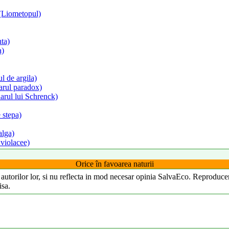
(Liometopul)
ta)
a)
l de argila)
rul paradox)
rul lui Schrenck)
 stepa)
alga)
violacee)
Orice în favoarea naturii
ea autorilor lor, si nu reflecta in mod necesar opinia SalvaEco. Reproducer
isa.