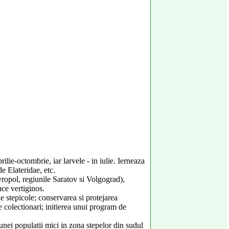
ilie-octombrie, iar larvele - in iulie. Ierneaza
de Elateridae, etc.
vropol, regiunile Saratov si Volgograd),
uce vertiginos.
e stepicole; conservarea si protejarea
tre colectionari; initierea unui program de
unei populatii mici in zona stepelor din sudul