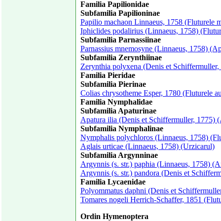
Familia Papilionidae
Subfamilia Papilioninae
Papilio machaon Linnaeus, 1758 (Fluturele 
Iphiclides podalirius (Linnaeus, 1758) (Flutur
Subfamilia Parnassiinae
Parnassius mnemosyne (Linnaeus, 1758) (A
Subfamilia Zerynthiinae
Zerynthia polyxena (Denis et Schiffermuller,
Familia Pieridae
Subfamilia Pierinae
Colias chrysotheme Esper, 1780 (Fluturele au
Familia Nymphalidae
Subfamilia Apaturinae
Apatura ilia (Denis et Schiffermuller, 1775) 
Subfamilia Nymphalinae
Nymphalis polychloros (Linnaeus, 1758) (Flu
Aglais urticae (Linnaeus, 1758) (Urzicarul)
Subfamilia Argynninae
Argynnis (s. str.) paphia (Linnaeus, 1758) (A
Argynnis (s. str.) pandora (Denis et Schiffer
Familia Lycaenidae
Polyommatus daphni (Denis et Schiffermuller
Tomares nogeli Herrich-Schaffer, 1851 (Flut
Ordin Hymenoptera