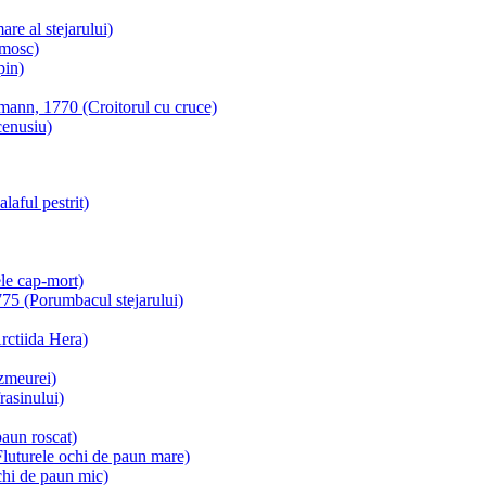
e al stejarului)
 mosc)
pin)
mann, 1770 (Croitorul cu cruce)
cenusiu)
aful pestrit)
le cap-mort)
75 (Porumbacul stejarului)
rctiida Hera)
zmeurei)
rasinului)
paun roscat)
Fluturele ochi de paun mare)
chi de paun mic)