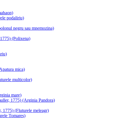
mahaon)
ele podaliriu)
polonul negru sau mnemozina)
 1775) (Polixena)
riu)
(Apatura mica)
turele multicolor)
rginia mare)
muller, 1775) (Arginia Pandora)
, 1775) (Fluturele meleagr)
urele Tomares)