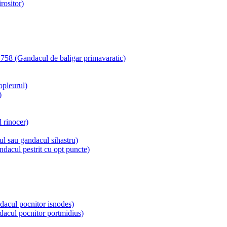
rositor)
1758 (Gandacul de baligar primavaratic)
pleurul)
)
 rinocer)
l sau gandacul sihastru)
dacul pestrit cu opt puncte)
dacul pocnitor isnodes)
dacul pocnitor portmidius)