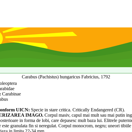
Carabus (Pachistus) hungaricus Fabricius, 1792
oleoptera
rabidae
:
Carabinae
abus
onform UICN:
Specie in stare critica. Critically Endangered (CR).
RIZAREA IMAGO.
Corpul masiv, capul mai mult sau mai putin ing
osterioare in forma de lobi, care depasesc mult baza lui. Elitrele puterni
r este granulata fin si neregulat. Corpul monocrom, negru; uneori tibiile
riaza in limita 22-34 mm.