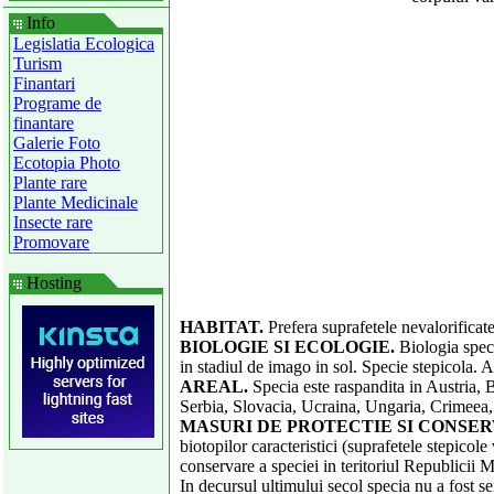
Info
Legislatia Ecologica
Turism
Finantari
Programe de
finantare
Galerie Foto
Ecotopia Photo
Plante rare
Plante Medicinale
Insecte rare
Promovare
Hosting
HABITAT.
Prefera suprafetele nevalorificate 
BIOLOGIE SI ECOLOGIE.
Biologia specie
in stadiul de imago in sol. Specie stepicola. A
AREAL.
Specia este raspandita in Austria, B
Serbia, Slovacia, Ucraina, Ungaria, Crimeea, C
MASURI DE PROTECTIE SI CONSER
biotopilor caracteristici (suprafetele stepicole
conservare a speciei in teritoriul Republicii 
In decursul ultimului secol specia nu a fost s