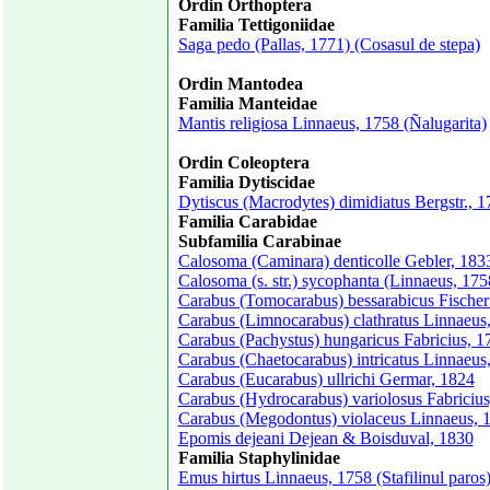
Ordin Orthoptera
Familia Tettigoniidae
Saga pedo (Pallas, 1771) (Cosasul de stepa)
Ordin Mantodea
Familia Manteidae
Mantis religiosa Linnaeus, 1758 (Ñalugarita)
Ordin Coleoptera
Familia Dytiscidae
Dytiscus (Macrodytes) dimidiatus Bergstr., 
Familia Carabidae
Subfamilia Carabinae
Calosoma (Caminara) denticolle Gebler, 183
Calosoma (s. str.) sycophanta (Linnaeus, 175
Carabus (Tomocarabus) bessarabicus Fische
Carabus (Limnocarabus) clathratus Linnaeus, 
Carabus (Pachystus) hungaricus Fabricius, 1
Carabus (Chaetocarabus) intricatus Linnaeus
Carabus (Eucarabus) ullrichi Germar, 1824
Carabus (Hydrocarabus) variolosus Fabricius
Carabus (Megodontus) violaceus Linnaeus, 1
Epomis dejeani Dejean & Boisduval, 1830
Familia Staphylinidae
Emus hirtus Linnaeus, 1758 (Stafilinul paros