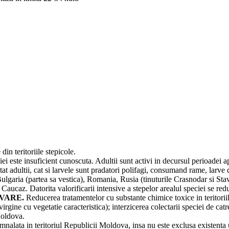
din teritoriile stepicole.
i este insuficient cunoscuta. Adultii sunt activi in decursul perioadei apr
tat adultii, cat si larvele sunt pradatori polifagi, consumand rame, larve 
ulgaria (partea sa vestica), Romania, Rusia (tinuturile Crasnodar si Sta
aucaz. Datorita valorificarii intensive a stepelor arealul speciei se red
VARE.
Reducerea tratamentelor cu substante chimice toxice in teritoriil
 virgine cu vegetatie caracteristica); interzicerea colectarii speciei de ca
Moldova.
emnalata in teritoriul Republicii Moldova, insa nu este exclusa existenta 