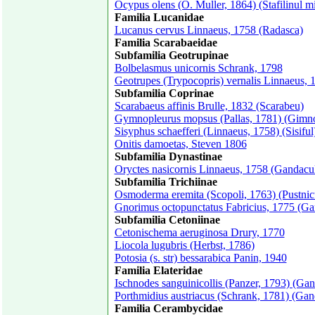
Ocypus olens (O. Muller, 1864) (Stafilinul mi
Familia Lucanidae
Lucanus cervus Linnaeus, 1758 (Radasca)
Familia Scarabaeidae
Subfamilia Geotrupinae
Bolbelasmus unicornis Schrank, 1798
Geotrupes (Trypocopris) vernalis Linnaeus, 
Subfamilia Coprinae
Scarabaeus affinis Brulle, 1832 (Scarabeu)
Gymnopleurus mopsus (Pallas, 1781) (Gimno
Sisyphus schaefferi (Linnaeus, 1758) (Sisiful
Onitis damoetas, Steven 1806
Subfamilia Dynastinae
Oryctes nasicornis Linnaeus, 1758 (Gandacul
Subfamilia Trichiinae
Osmoderma eremita (Scopoli, 1763) (Pustnicu
Gnorimus octopunctatus Fabricius, 1775 (Gan
Subfamilia Cetoniinae
Cetonischema aeruginosa Drury, 1770
Liocola lugubris (Herbst, 1786)
Potosia (s. str) bessarabica Panin, 1940
Familia Elateridae
Ischnodes sanguinicollis (Panzer, 1793) (Gan
Porthmidius austriacus (Schrank, 1781) (Gan
Familia Cerambycidae