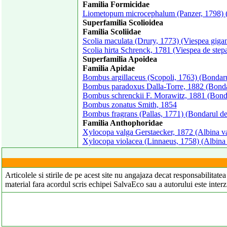
Familia Formicidae
Liometopum microcephalum (Panzer, 1798) 
Superfamilia Scolioidea
Familia Scoliidae
Scolia maculata (Drury, 1773) (Viespea gigan
Scolia hirta Schrenck, 1781 (Viespea de step
Superfamilia Apoidea
Familia Apidae
Bombus argillaceus (Scopoli, 1763) (Bondaru
Bombus paradoxus Dalla-Torre, 1882 (Bonda
Bombus schrenckii F. Morawitz, 1881 (Bonda
Bombus zonatus Smith, 1854
Bombus fragrans (Pallas, 1771) (Bondarul de
Familia Anthophoridae
Xylocopa valga Gerstaecker, 1872 (Albina v
Xylocopa violacea (Linnaeus, 1758) (Albina 
Articolele si stirile de pe acest site nu angajaza decat responsabilitat
material fara acordul scris echipei SalvaEco sau a autorului este interz