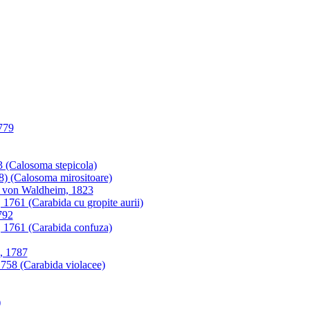
1779
3 (Calosoma stepicola)
8) (Calosoma mirositoare)
r von Waldheim, 1823
1761 (Carabida cu gropite aurii)
792
, 1761 (Carabida confuza)
, 1787
758 (Carabida violacee)
)