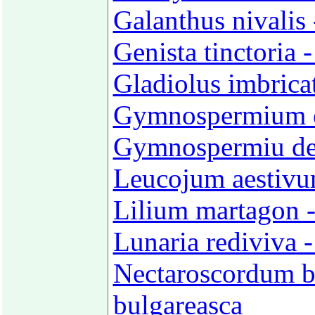
Galanthus nivalis 
Genista tinctoria -
Gladiolus imbricat
Gymnospermium 
Gymnospermiu de
Leucojum aestivu
Lilium martagon -
Lunaria rediviva 
Nectaroscordum b
bulgareasca