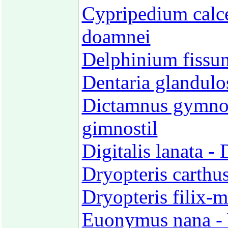
Cypripedium calce
doamnei
Delphinium fissum
Dentaria glandulo
Dictamnus gymnost
gimnostil
Digitalis lanata -
Dryopteris carthus
Dryopteris filix-
Euonymus nana - V