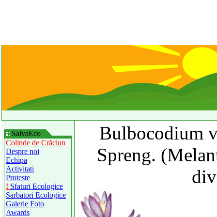
Bulbocodium ve
SalvaEco
Colinde de Crăciun
Spreng. (Melan
Despre noi
Echipa
Activitati
div
Proteste
!
Sfaturi Ecologice
Sarbatori Ecologice
Galerie Foto
Awards