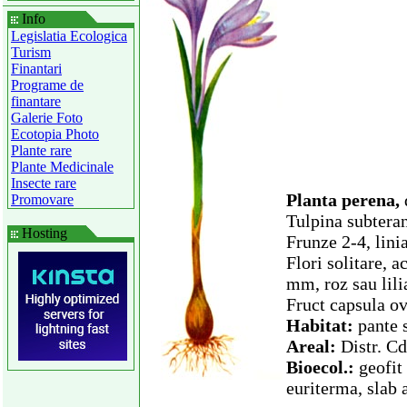
Info
Legislatia Ecologica
Turism
Finantari
Programe de
finantare
Galerie Foto
Ecotopia Photo
Plante rare
Plante Medicinale
Insecte rare
Planta perena,
Promovare
Tulpina subtera
Hosting
Frunze 2-4, linia
Flori solitare, 
mm, roz sau lili
Fruct capsula ovo
Habitat:
pante 
Areal:
Distr. Cd
Bioecol.:
geofit
euriterma, slab 