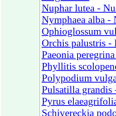
Nuphar lutea - Nu
Nymphaea alba - 
Ophioglossum vul
Orchis palustris -
Paeonia peregrina
Phyllitis scolope
Polypodium vulgar
Pulsatilla grandis
Pyrus elaeagrifol
Schivereckia podo