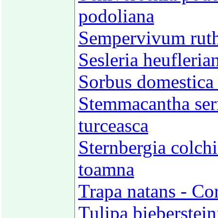
podoliana
Sempervivum ruth
Sesleria heufleria
Sorbus domestica
Stemmacantha serr
turceasca
Sternbergia colchi
toamna
Trapa natans - Co
Tulipa bieberstein