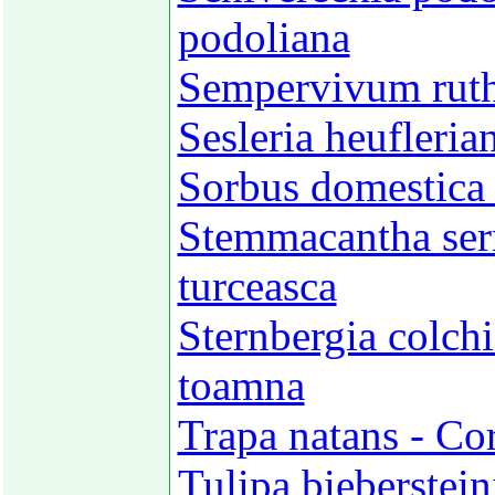
podoliana
Sempervivum ruth
Sesleria heufleria
Sorbus domestica
Stemmacantha serr
turceasca
Sternbergia colchi
toamna
Trapa natans - Co
Tulipa bieberstein