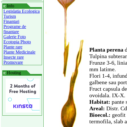
Info
Legislatia Ecologica
Turism
Finantari
Programe de
finantare
Galerie Foto
Ecotopia Photo
Plante rare
Planta perena
Plante Medicinale
Tulpina subtera
Insecte rare
Frunze 3-6, linia
Promovare
mm latime.
Hosting
Flori 1-4, infund
galbene sau port
Fruct capsula d
ovoidala. IX-X.
Habitat:
pante s
Areal:
Distr. Cd
Bioecol.:
geofit
termofila, slab a