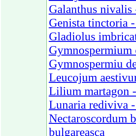
Galanthus nivalis 
Genista tinctoria -
Gladiolus imbricat
Gymnospermium 
Gymnospermiu de
Leucojum aestivu
Lilium martagon -
Lunaria rediviva 
Nectaroscordum b
bulgareasca