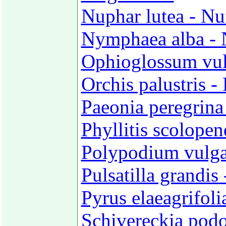
Nuphar lutea - Nu
Nymphaea alba - 
Ophioglossum vul
Orchis palustris -
Paeonia peregrina
Phyllitis scolope
Polypodium vulgar
Pulsatilla grandis
Pyrus elaeagrifol
Schivereckia podo