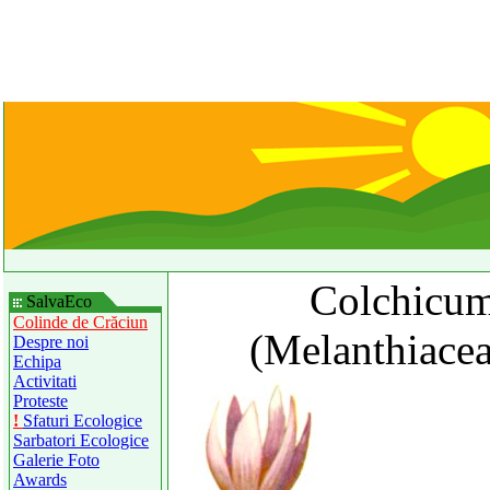
Colchicum
SalvaEco
Colinde de Crăciun
(Melanthiace
Despre noi
Echipa
Activitati
Proteste
!
Sfaturi Ecologice
Sarbatori Ecologice
Galerie Foto
Awards