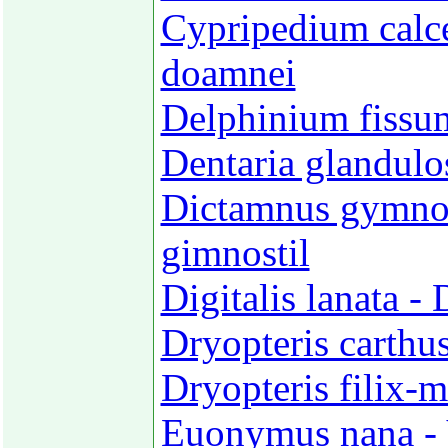
Cypripedium calce
doamnei
Delphinium fissum
Dentaria glandulo
Dictamnus gymnost
gimnostil
Digitalis lanata -
Dryopteris carthus
Dryopteris filix-
Euonymus nana - V