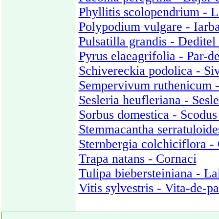
Phyllitis scolopendrium - 
Polypodium vulgare - Iarb
Pulsatilla grandis - Dedite
Pyrus elaeagrifolia - Par-
Schivereckia podolica - Si
Sempervivum ruthenicum -
Sesleria heufleriana - Sesl
Sorbus domestica - Scodus
Stemmacantha serratuloides
Sternbergia colchiciflora 
Trapa natans - Cornaci
Tulipa biebersteiniana - La
Vitis sylvestris - Vita-de-p