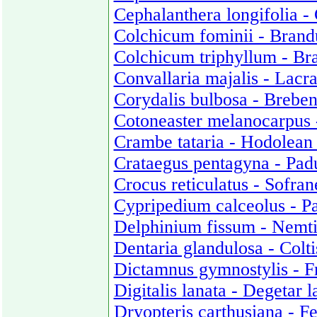
Cephalanthera longifolia - 
Colchicum fominii - Bran
Colchicum triphyllum - Bra
Convallaria majalis - Lacr
Corydalis bulbosa - Breben
Cotoneaster melanocarpus 
Crambe tataria - Hodolean 
Crataegus pentagyna - Pad
Crocus reticulatus - Sofrane
Cypripedium calceolus - P
Delphinium fissum - Nemtis
Dentaria glandulosa - Colti
Dictamnus gymnostylis - Fr
Digitalis lanata - Degetar l
Dryopteris carthusiana - Fe