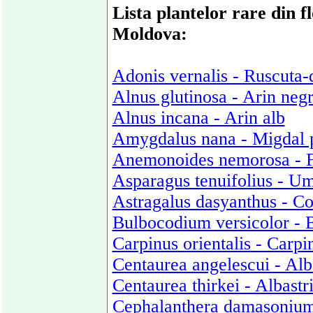
Lista plantelor rare din f
Moldova:
Adonis vernalis - Ruscuta
Alnus glutinosa - Arin neg
Alnus incana - Arin alb
Amygdalus nana - Migdal p
Anemonoides nemorosa - F
Asparagus tenuifolius - Um
Astragalus dasyanthus - Co
Bulbocodium versicolor - B
Carpinus orientalis - Carpin
Centaurea angelescui - Alb
Centaurea thirkei - Albastr
Cephalanthera damasonium 