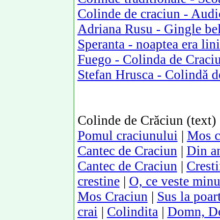
Colinde de craciun - Aud
Adriana Rusu - Gingle bel
Speranta - noaptea era lini
Fuego - Colinda de Craci
Stefan Hrusca - Colindă d
Colinde de Crăciun (text)
Pomul craciunului
|
Mos c
Cantec de Craciun
|
Din an
Cantec de Craciun
|
Cresti
crestine
|
O, ce veste min
Mos Craciun
|
Sus la poart
crai
|
Colindita
|
Domn, Do