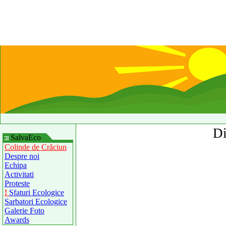
Di
SalvaEco
Colinde de Crăciun
Despre noi
Echipa
Activitati
Proteste
!
Sfaturi Ecologice
Sarbatori Ecologice
Galerie Foto
Awards