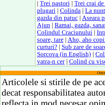
|
Trei pastori
|
Trei crai de 
plugari
|
Colinda
|
La nunt
gazda din patuc
|
Aseara p
Ajun
|
Ramai, gazda, sana
Colindul Craciunului
|
Int
soare, tare
|
Aho, aho copii 
curturi?
|
Sub zare de soar
Sorcova (in English)
|
Col
vatra-n cer
|
Colind cu vis
Orice
Articolele si stirile de pe ac
decat responsabilitatea autor
reflecta in mod necesar opi