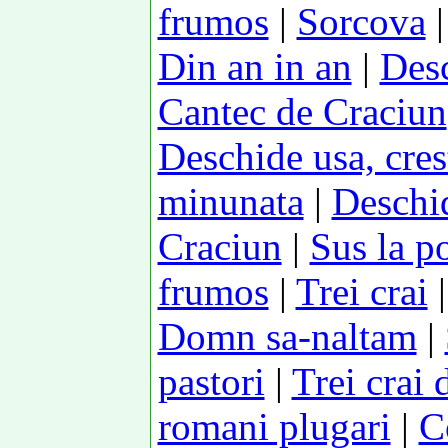
frumos
|
Sorcova
Din an in an
|
Desc
Cantec de Craciun
Deschide usa, cres
minunata
|
Deschid
Craciun
|
Sus la po
frumos
|
Trei crai
Domn sa-naltam
|
pastori
|
Trei crai d
romani plugari
|
C