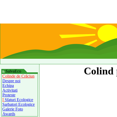
Colind 
SalvaEco
Colinde de Crăciun
Despre noi
Echipa
Activitati
Proteste
!
Sfaturi Ecologice
Sarbatori Ecologice
Galerie Foto
Awards