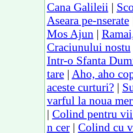
Cana Galileii
|
Sco
Aseara pe-nserate
Mos Ajun
|
Ramai,
Craciunului nostu
Intr-o Sfanta Dum
tare
|
Aho, aho copi
aceste curturi?
|
Su
varful la noua mer
|
Colind pentru vii
n cer
|
Colind cu v