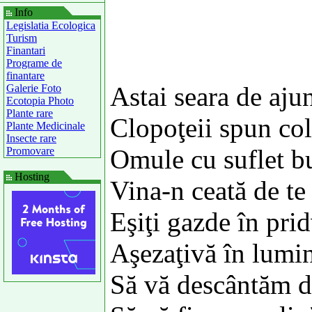
Info
Legislatia Ecologica
Turism
Finantari
Programe de
finantare
Astai seara de aju
Galerie Foto
Ecotopia Photo
Plante rare
Clopoţeii spun co
Plante Medicinale
Insecte rare
Omule cu suflet b
Promovare
Hosting
Vina-n ceată de te
Eşiţi gazde în pri
Aşezaţivă în lumi
Să vă descântăm d