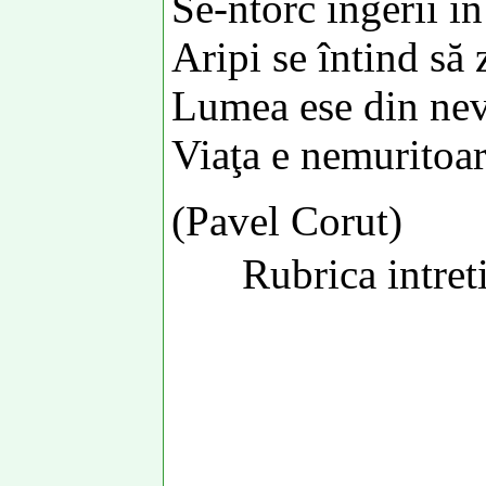
Se-ntorc îngerii în
Aripi se întind să
Lumea ese din ne
Viaţa e nemuritoa
(Pavel Corut)
Rubrica intre