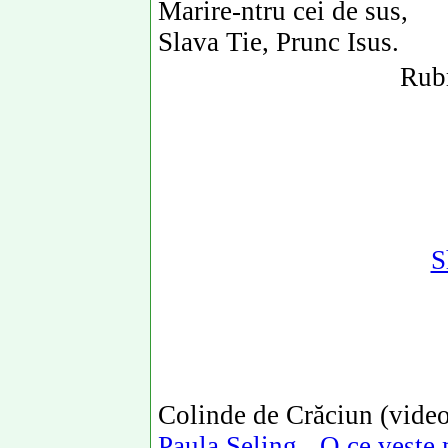
Marire-ntru cei de sus,
Slava Tie, Prunc Isus.
Rubr
S
Colinde de Crăciun (video
Paula Seling - O ce veste