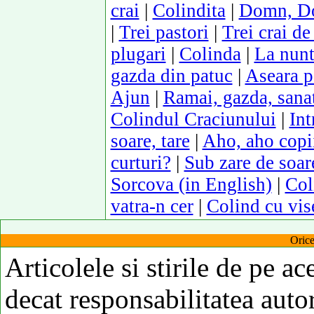
crai
|
Colindita
|
Domn, Do
|
Trei pastori
|
Trei crai de 
plugari
|
Colinda
|
La nunt
gazda din patuc
|
Aseara p
Ajun
|
Ramai, gazda, sana
Colindul Craciunului
|
Int
soare, tare
|
Aho, aho copii 
curturi?
|
Sub zare de soar
Sorcova (in English)
|
Col
vatra-n cer
|
Colind cu vis
Orice
Articolele si stirile de pe ac
decat responsabilitatea autor