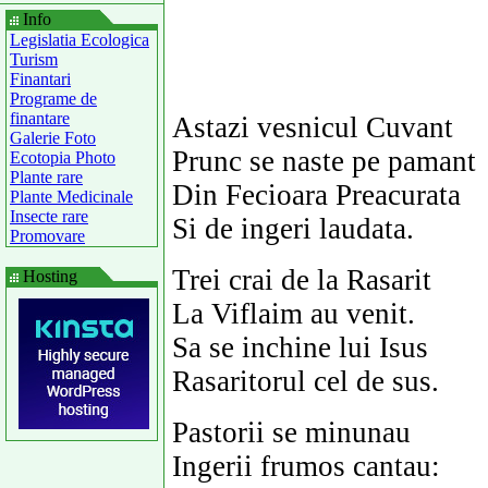
Info
Legislatia Ecologica
Turism
Finantari
Programe de
finantare
Astazi vesnicul Cuvant
Galerie Foto
Prunc se naste pe pamant
Ecotopia Photo
Plante rare
Din Fecioara Preacurata
Plante Medicinale
Insecte rare
Si de ingeri laudata.
Promovare
Trei crai de la Rasarit
Hosting
La Viflaim au venit.
Sa se inchine lui Isus
Rasaritorul cel de sus.
Pastorii se minunau
Ingerii frumos cantau: