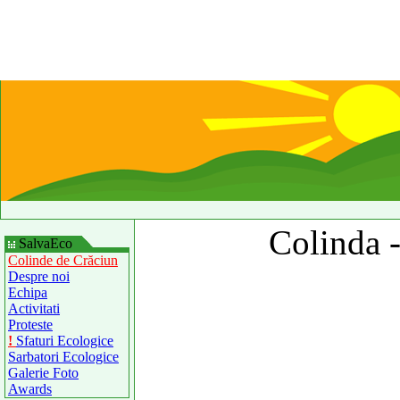
Colinda 
SalvaEco
Colinde de Crăciun
Despre noi
Echipa
Activitati
Proteste
!
Sfaturi Ecologice
Sarbatori Ecologice
Galerie Foto
Awards