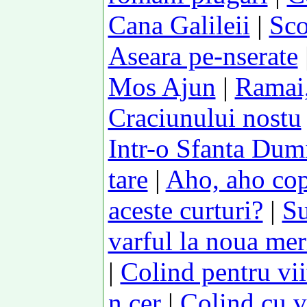
Cana Galileii
|
Sco
Aseara pe-nserate
Mos Ajun
|
Ramai,
Craciunului nostu
Intr-o Sfanta Dum
tare
|
Aho, aho copi
aceste curturi?
|
Su
varful la noua mer
|
Colind pentru vii
n cer
|
Colind cu v