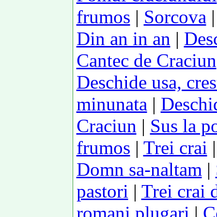
frumos
|
Sorcova
Din an in an
|
Desc
Cantec de Craciun
Deschide usa, cres
minunata
|
Deschid
Craciun
|
Sus la po
frumos
|
Trei crai
Domn sa-naltam
|
pastori
|
Trei crai d
romani plugari
|
C