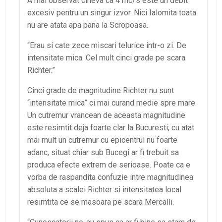
A mai observat cineva ca 4 mc/s este un debit
excesiv pentru un singur izvor. Nici Ialomita toata
nu are atata apa pana la Scropoasa.
“Erau si cate zece miscari telurice intr-o zi. De
intensitate mica. Cel mult cinci grade pe scara
Richter.”
Cinci grade de magnitudine Richter nu sunt
“intensitate mica” ci mai curand medie spre mare.
Un cutremur vrancean de aceasta magnitudine
este resimtit deja foarte clar la Bucuresti; cu atat
mai mult un cutremur cu epicentrul nu foarte
adanc, situat chiar sub Bucegi ar fi trebuit sa
produca efecte extrem de serioase. Poate ca e
vorba de raspandita confuzie intre magnitudinea
absoluta a scalei Richter si intensitatea local
resimtita ce se masoara pe scara Mercalli.