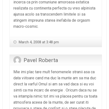
incerca ca prin comuniune amoroasa extatica
realizata cu continenta perfecta cu vreo alpinista
ajunsa acolo sa transcendem limitele si sa
atingem impreuna starea inefabila de orgasm
macro-cosmic.
March 4, 2008 at 3:48 pm
Pavel Roberta
Mie imi plac tare mult fenomenele stranii asa ca
data viitoare cand ma duc la munte am sa ma duc
direct la varful Omul si am sa vad daca si eu voi
simti ca ma incarc de energie . Oricum daca nu se
va intampla nimic tot imi va placea pentru ca toata
atmosfera aceea de la munte, de aer curat iti
provoaca o stare de confort si o stare placuta de