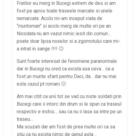
Fratilor eu merg in Bucegi extrem de des si am
fost pe aprox toate traseele marcate si unele
nemarcate. Acolo mi-am inceput viata de
“muntoman” si acolo merg de multe ori pe an.
Nicodata nu am vazut nimic iesit din comun…
poate doar lipsa noxelor si a zgomotului care mi-
a intrat in sange !!!! 🙂
Sunt foarte interesat de fenomene paranormale
dar in Bucegi nu cred ca exista asa ceva… ca a
fost un munte sfant pentru Daci, da… dar nu mai
este cazul pt romani 🙁
Am mai citit ca unii tot se vad cu niste soldati prin
Bucegi care ii intorc din drum si le spun ca traseul
respectiv e inchis… sau ca nu ii lasa sa intre pe un
traseu…
Ma scuzati dar am fost de prea multe ori ca sa
stiu ca nu exista nimic de genul asta…