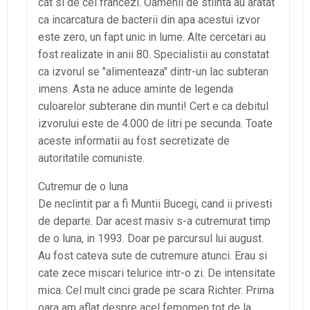
cat si de cei francezi. Oamenii de stiinta au aratat
ca incarcatura de bacterii din apa acestui izvor
este zero, un fapt unic in lume. Alte cercetari au
fost realizate in anii 80. Specialistii au constatat
ca izvorul se "alimenteaza" dintr-un lac subteran
imens. Asta ne aduce aminte de legenda
culoarelor subterane din munti! Cert e ca debitul
izvorului este de 4.000 de litri pe secunda. Toate
aceste informatii au fost secretizate de
autoritatile comuniste.
Cutremur de o luna
De neclintit par a fi Muntii Bucegi, cand ii privesti
de departe. Dar acest masiv s-a cutremurat timp
de o luna, in 1993. Doar pe parcursul lui august.
Au fost cateva sute de cutremure atunci. Erau si
cate zece miscari telurice intr-o zi. De intensitate
mica. Cel mult cinci grade pe scara Richter. Prima
oara am aflat despre acel femomen tot de la