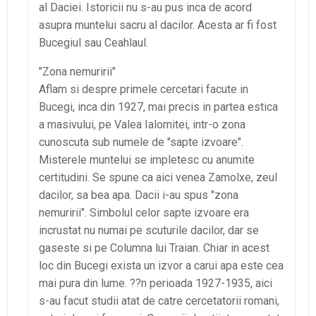
al Daciei. Istoricii nu s-au pus inca de acord
asupra muntelui sacru al dacilor. Acesta ar fi fost
Bucegiul sau Ceahlaul.
"Zona nemuririi"
Aflam si despre primele cercetari facute in
Bucegi, inca din 1927, mai precis in partea estica
a masivului, pe Valea Ialomitei, intr-o zona
cunoscuta sub numele de "sapte izvoare".
Misterele muntelui se impletesc cu anumite
certitudini. Se spune ca aici venea Zamolxe, zeul
dacilor, sa bea apa. Dacii i-au spus "zona
nemuririi". Simbolul celor sapte izvoare era
incrustat nu numai pe scuturile dacilor, dar se
gaseste si pe Columna lui Traian. Chiar in acest
loc din Bucegi exista un izvor a carui apa este cea
mai pura din lume. ??n perioada 1927-1935, aici
s-au facut studii atat de catre cercetatorii romani,