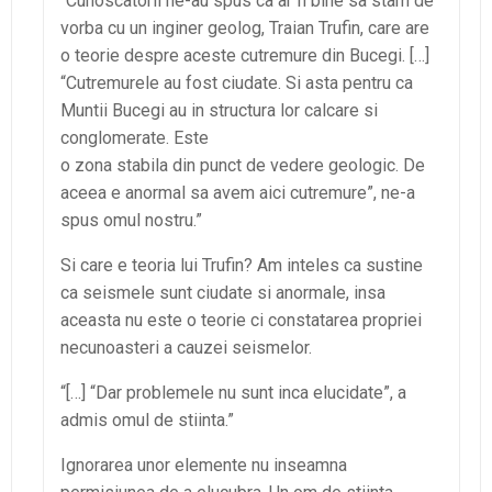
“Cunoscatorii ne-au spus ca ar fi bine sa stam de
vorba cu un inginer geolog, Traian Trufin, care are
o teorie despre aceste cutremure din Bucegi. […]
“Cutremurele au fost ciudate. Si asta pentru ca
Muntii Bucegi au in structura lor calcare si
conglomerate. Este
o zona stabila din punct de vedere geologic. De
aceea e anormal sa avem aici cutremure”, ne-a
spus omul nostru.”
Si care e teoria lui Trufin? Am inteles ca sustine
ca seismele sunt ciudate si anormale, insa
aceasta nu este o teorie ci constatarea propriei
necunoasteri a cauzei seismelor.
“[…] “Dar problemele nu sunt inca elucidate”, a
admis omul de stiinta.”
Ignorarea unor elemente nu inseamna