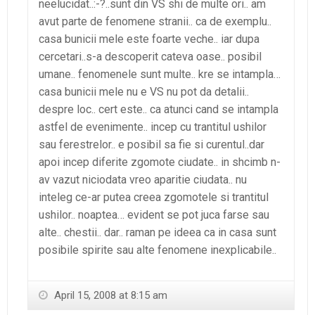
neelucidat..:-?..sunt din VS shi de multe ori.. am
avut parte de fenomene stranii.. ca de exemplu..
casa bunicii mele este foarte veche.. iar dupa
cercetari..s-a descoperit cateva oase.. posibil
umane.. fenomenele sunt multe.. kre se intampla…
casa bunicii mele nu e VS nu pot da detalii..
despre loc.. cert este.. ca atunci cand se intampla
astfel de evenimente.. incep cu trantitul ushilor
sau ferestrelor.. e posibil sa fie si curentul..dar
apoi incep diferite zgomote ciudate.. in shcimb n-
av vazut niciodata vreo aparitie ciudata.. nu
inteleg ce-ar putea creea zgomotele si trantitul
ushilor.. noaptea… evident se pot juca farse sau
alte.. chestii.. dar.. raman pe ideea ca in casa sunt
posibile spirite sau alte fenomene inexplicabile..
April 15, 2008 at 8:15 am