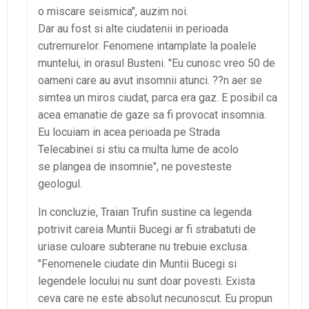
o miscare seismica", auzim noi.
Dar au fost si alte ciudatenii in perioada
cutremurelor. Fenomene intamplate la poalele
muntelui, in orasul Busteni. "Eu cunosc vreo 50 de
oameni care au avut insomnii atunci. ??n aer se
simtea un miros ciudat, parca era gaz. E posibil ca
acea emanatie de gaze sa fi provocat insomnia.
Eu locuiam in acea perioada pe Strada
Telecabinei si stiu ca multa lume de acolo
se plangea de insomnie", ne povesteste
geologul.
In concluzie, Traian Trufin sustine ca legenda
potrivit careia Muntii Bucegi ar fi strabatuti de
uriase culoare subterane nu trebuie exclusa.
"Fenomenele ciudate din Muntii Bucegi si
legendele locului nu sunt doar povesti. Exista
ceva care ne este absolut necunoscut. Eu propun