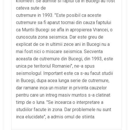
kilometri. Se admite si faptul ca in Bucegi au fost
cateva sute de
cutremure in 1993. "Este posibil ca aceste
cutremure sa fi aparut tocmai din cauza faptului
ca Muntii Bucegi se afla in apropierea Vrancei, o
cunoscuta zona seismica. Dar este greu de
explicat de ce in ultimii zece ani in Bucegi nu a
mai fost nici o miscare seismica. Secventa
aceasta de cutremure din Bucegi, din 1993, este
unica pe teritoriul Romaniei", ne-a spus
seismologul. Important este ca s-au facut studii
in Bucegi, dupa acea lunga serie de cutremure,
dar ramane inca un mister in privinta cauzelor
pentru care un intreg masiv muntos s-a clatinat
timp de o luna. "Se incearca o interpretare a
studiilor facute in zona. Dar problemele nu sunt
inca elucidate", a admis omul de stiinta.