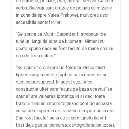
de autobuz, poluare, praf, stress, servici. Ca veni
vorba: Bucegii sunt grozav de poluati cu mizerie
in zona dinspre Valea Prahovei, mult prea usor
accesibila pantofarilor.
“Se spune ca Muntii Carpati ar fi strabatuti de
tuneluri lungi de sute de kilometri. Nimeni nu
poate spune daca au fost facute de mana omului
sau de forta naturii.”
“Se spune” e o expresie folosita atunci cand
lipsesc argumentele faptice si incepem sa ne
dam cu presupusul. In acest caz, orice
constructie ulterioara facuta pe baza acestui “se
spune” are valoarea ipoteticului si deci toate
frazele trebuie intocmite tinand cont de aceasta,
nu sa dea impresia de tranzitie din ipotetic in real
(“au fost facute” suna ca si cum tunelurile ar fi
fost deja gasite, parcurse, cartografiate, balizate).