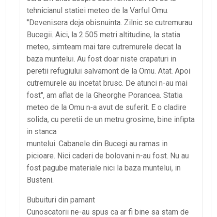
tehnicianul statiei meteo de la Varful Omu.
"Devenisera deja obisnuinta. Zilnic se cutremurau
Bucegii. Aici, la 2.505 metri altitudine, la statia
meteo, simteam mai tare cutremurele decat la
baza muntelui. Au fost doar niste crapaturi in
peretii refugiului salvamont de la Omu. Atat. Apoi
cutremurele au incetat brusc. De atunci n-au mai
fost", am aflat de la Gheorghe Porancea. Statia
meteo de la Omu n-a avut de suferit. E o cladire
solida, cu peretii de un metru grosime, bine infipta
in stanca
muntelui. Cabanele din Bucegi au ramas in
picioare. Nici caderi de bolovani n-au fost. Nu au
fost pagube materiale nici la baza muntelui, in
Busteni.
Bubuituri din pamant
Cunoscatorii ne-au spus ca ar fi bine sa stam de