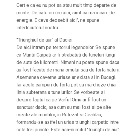
Cert e ca eu nu pot sa stau mult timp departe de
munte. De cate ori urc aici, simt ca ma incarc de
energie. E ceva deosebit aici", ne spune
interlocutorul nostru.
"Triunghiul de aur" al Daciei
De aici intram pe teritoriul legendelor. Se spune
ca Muntii Carpati ar fi strabatuti de tuneluri lungi
de sute de kilometri. Nimeni nu poate spune daca
au fost facute de mana omului sau de forta naturii.
Asemenea caverne uriase ar exista si in Bucegi.
Iar acele campuri de forta pot sa marcheze chiar
linia subterana a tunelurilor. Se vorbeste si
despre faptul ca pe Varful Omu ar fi fost un
sanctuar dacic, asa cum au mai fost si pe alte
creste ale muntilor, in Retezat si Ceahlau,
formandu-se astfel un urias triunghi carpatic intre
cele trei puncte. Este asa-numitul "triunghi de aur"