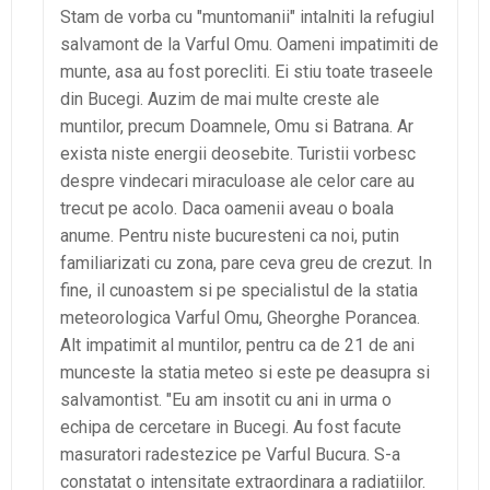
Stam de vorba cu "muntomanii" intalniti la refugiul
salvamont de la Varful Omu. Oameni impatimiti de
munte, asa au fost porecliti. Ei stiu toate traseele
din Bucegi. Auzim de mai multe creste ale
muntilor, precum Doamnele, Omu si Batrana. Ar
exista niste energii deosebite. Turistii vorbesc
despre vindecari miraculoase ale celor care au
trecut pe acolo. Daca oamenii aveau o boala
anume. Pentru niste bucuresteni ca noi, putin
familiarizati cu zona, pare ceva greu de crezut. In
fine, il cunoastem si pe specialistul de la statia
meteorologica Varful Omu, Gheorghe Porancea.
Alt impatimit al muntilor, pentru ca de 21 de ani
munceste la statia meteo si este pe deasupra si
salvamontist. "Eu am insotit cu ani in urma o
echipa de cercetare in Bucegi. Au fost facute
masuratori radestezice pe Varful Bucura. S-a
constatat o intensitate extraordinara a radiatiilor.