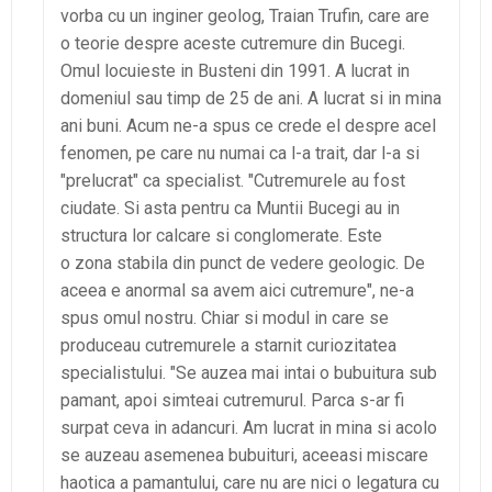
vorba cu un inginer geolog, Traian Trufin, care are
o teorie despre aceste cutremure din Bucegi.
Omul locuieste in Busteni din 1991. A lucrat in
domeniul sau timp de 25 de ani. A lucrat si in mina
ani buni. Acum ne-a spus ce crede el despre acel
fenomen, pe care nu numai ca l-a trait, dar l-a si
"prelucrat" ca specialist. "Cutremurele au fost
ciudate. Si asta pentru ca Muntii Bucegi au in
structura lor calcare si conglomerate. Este
o zona stabila din punct de vedere geologic. De
aceea e anormal sa avem aici cutremure", ne-a
spus omul nostru. Chiar si modul in care se
produceau cutremurele a starnit curiozitatea
specialistului. "Se auzea mai intai o bubuitura sub
pamant, apoi simteai cutremurul. Parca s-ar fi
surpat ceva in adancuri. Am lucrat in mina si acolo
se auzeau asemenea bubuituri, aceeasi miscare
haotica a pamantului, care nu are nici o legatura cu