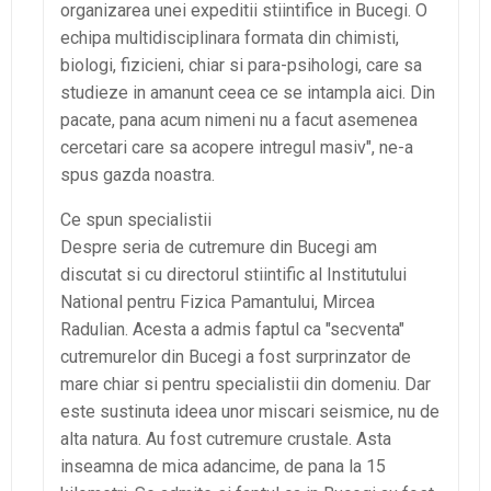
organizarea unei expeditii stiintifice in Bucegi. O
echipa multidisciplinara formata din chimisti,
biologi, fizicieni, chiar si para-psihologi, care sa
studieze in amanunt ceea ce se intampla aici. Din
pacate, pana acum nimeni nu a facut asemenea
cercetari care sa acopere intregul masiv", ne-a
spus gazda noastra.
Ce spun specialistii
Despre seria de cutremure din Bucegi am
discutat si cu directorul stiintific al Institutului
National pentru Fizica Pamantului, Mircea
Radulian. Acesta a admis faptul ca "secventa"
cutremurelor din Bucegi a fost surprinzator de
mare chiar si pentru specialistii din domeniu. Dar
este sustinuta ideea unor miscari seismice, nu de
alta natura. Au fost cutremure crustale. Asta
inseamna de mica adancime, de pana la 15