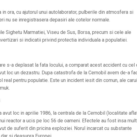
n ora, cu ajutorul unui autolaborator, pulberile din atmosfera si
ri nu se inregistrasera depasiri ale cotelor normale.
e Sighetu Marmatiei, Viseu de Sus, Borsa, precum si cele ale
rtizari si indicatii privind protectia individuala a populatiei.
 s-a deplasat la fata locului, a comparat acest accident cu cel 
avut loc un dezastru. Dupa catastrofa de la Cernobil avem de-a fac
 real pentru populatie. Este un incident iesit din comun, ale caru
zmuk.
i
 avut loc in aprilie 1986, la centrala de la Cernobil (localitate afl
a unui reactor a ucis pe loc 56 de oameni. Efectele au fost insa mul
vut de suferit din pricina exploziei. Norul incarcat cu substante
, dar si deasupra Europei.