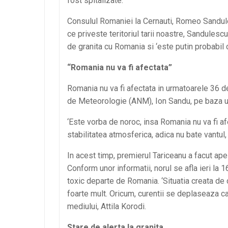
fost spitalizate.
Consulul Romaniei la Cernauti, Romeo Sandules
ce priveste teritoriul tarii noastre, Sandulesc
de granita cu Romania si ‘este putin probabil
“Romania nu va fi afectata”
Romania nu va fi afectata in urmatoarele 36 de 
de Meteorologie (ANM), Ion Sandu, pe baza u
‘Este vorba de noroc, insa Romania nu va fi af
stabilitatea atmosferica, adica nu bate vantul,
In acest timp, premierul Tariceanu a facut ap
Conform unor informatii, norul se afla ieri la
toxic departe de Romania. ‘Situatia creata de
foarte mult. Oricum, curentii se deplaseaza catr
mediului, Attila Korodi.
Stare de alerta la granita