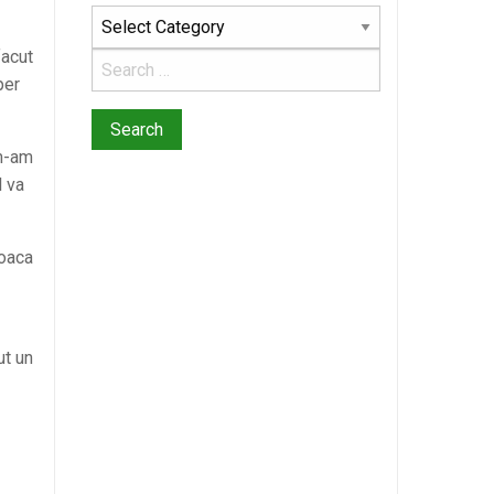
Categories
facut
per
 m-am
l va
voaca
ut un