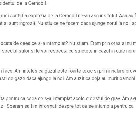
identul de la Cernobil.
ot rusi sunt! La explozia de la Cernobil ne-au ascuns totul. Asa au 
t si sunt ingrozit. Nu stiu ce ne facem daca ajunge norul la noi, s
 socata de ceea ce s-a intamplat? Nu stiam. Eram prin oras si nu
e specialistilor si le voi respecta cu strictete in cazul in care noru
em face. Am inteles ca gazul este foarte toxic si prin inhalare pro
 masti de gaze daca ajunge la noi. Am auzit ca deja au murit oameni
orata pentru ca ceea ce s-a intamplat acolo e destul de grav. Am av
tazi. Speram sa fim informati despre tot ce se intampla pentru ca