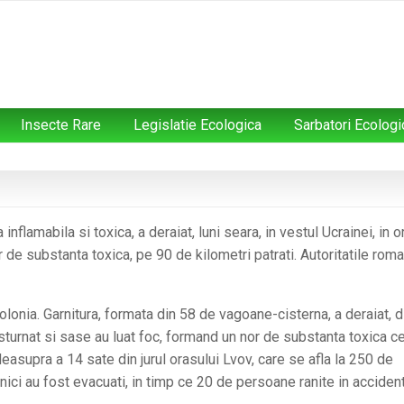
Insecte Rare
Legislatie Ecologica
Sarbatori Ecologi
nflamabila si toxica, a deraiat, luni seara, in vestul Ucrainei, in o
r de substanta toxica, pe 90 de kilometri patrati. Autoritatile rom
onia. Garnitura, formata din 58 de vagoane-cisterna, a deraiat, d
turnat si sase au luat foc, formand un nor de substanta toxica c
deasupra a 14 sate din jurul orasului Lvov, care se afla la 250 de
nici au fost evacuati, in timp ce 20 de persoane ranite in acciden