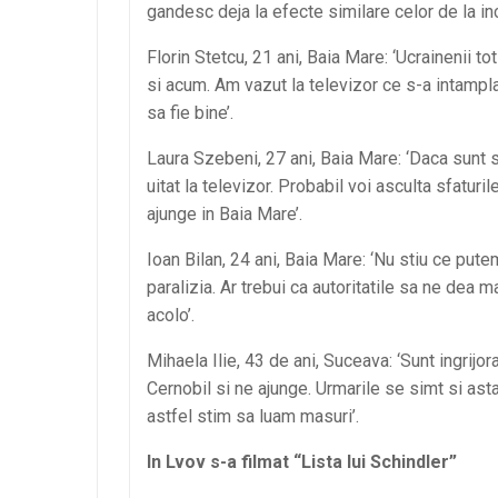
gandesc deja la efecte similare celor de la inc
Florin Stetcu, 21 ani, Baia Mare: ‘Ucrainenii t
si acum. Am vazut la televizor ce s-a intampla
sa fie bine’.
Laura Szebeni, 27 ani, Baia Mare: ‘Daca sunt
uitat la televizor. Probabil voi asculta sfaturil
ajunge in Baia Mare’.
Ioan Bilan, 24 ani, Baia Mare: ‘Nu stiu ce put
paralizia. Ar trebui ca autoritatile sa ne dea
acolo’.
Mihaela Ilie, 43 de ani, Suceava: ‘Sunt ingrij
Cernobil si ne ajunge. Urmarile se simt si as
astfel stim sa luam masuri’.
In Lvov s-a filmat “Lista lui Schindler”