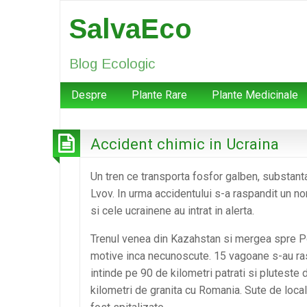
SalvaEco
Blog Ecologic
Despre
Plante Rare
Plante Medicinale
Accident chimic in Ucraina
Un tren ce transporta fosfor galben, substanta i
Lvov. In urma accidentului s-a raspandit un no
si cele ucrainene au intrat in alerta.
Trenul venea din Kazahstan si mergea spre Pol
motive inca necunoscute. 15 vagoane s-au ras
intinde pe 90 de kilometri patrati si pluteste 
kilometri de granita cu Romania. Sute de local