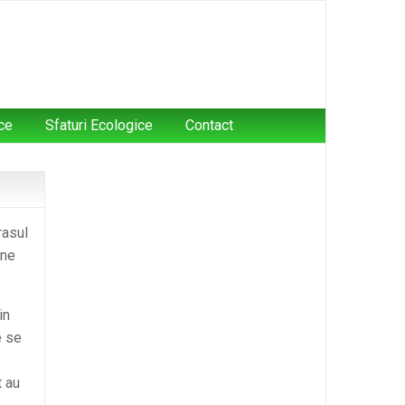
ce
Sfaturi Ecologice
Contact
rasul
ane
in
e se
t au