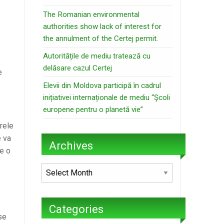
The Romanian environmental
authorities show lack of interest for
the annulment of the Certej permit.
Autoritățile de mediu tratează cu
delăsare cazul Certej
e
Elevii din Moldova participă în cadrul
inițiativei internaționale de mediu “Şcoli
europene pentru o planetă vie”
rele
e va
Archives
re o
Archives
Categories
se