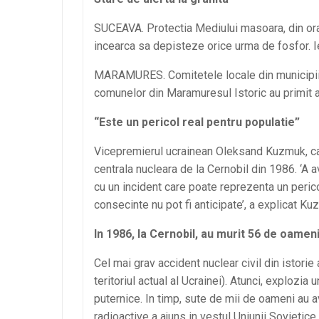
SUCEAVA. Protectia Mediului masoara, din ora i
incearca sa depisteze orice urma de fosfor. Ie
MARAMURES. Comitetele locale din municipiil
comunelor din Maramuresul Istoric au primit ave
“Este un pericol real pentru populatie”
Vicepremierul ucrainean Oleksand Kuzmuk, care
centrala nucleara de la Cernobil din 1986. ‘A 
cu un incident care poate reprezenta un pericol
consecinte nu pot fi anticipate’, a explicat Ku
In 1986, la Cernobil, au murit 56 de oamen
Cel mai grav accident nuclear civil din istorie a
teritoriul actual al Ucrainei). Atunci, explozi
puternice. In timp, sute de mii de oameni au a
radioactive a ajuns in vestul Uniunii Sovietice