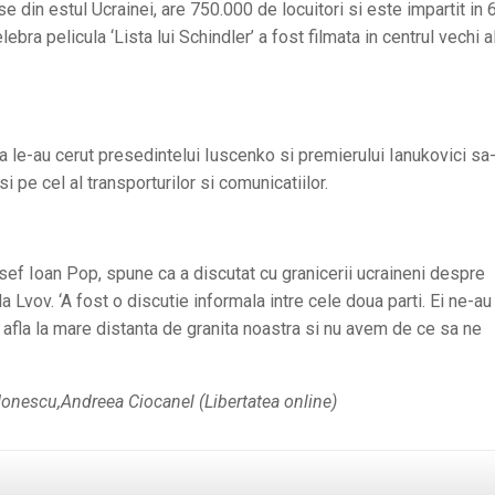
 din estul Ucrainei, are 750.000 de locuitori si este impartit in 
ebra pelicula ‘Lista lui Schindler’ a fost filmata in centrul vechi a
a le-au cerut presedintelui Iuscenko si premierului Ianukovici sa-
i pe cel al transporturilor si comunicatiilor.
 sef Ioan Pop, spune ca a discutat cu granicerii ucraineni despre
a Lvov. ‘A fost o discutie informala intre cele doua parti. Ei ne-au
afla la mare distanta de granita noastra si nu avem de ce sa ne
Ionescu,Andreea Ciocanel (Libertatea online)