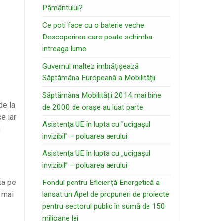
Pământului?
Ce poti face cu o baterie veche.
Descoperirea care poate schimba
intreaga lume
Guvernul maltez îmbrățișează
Săptămâna Europeană a Mobilității
Săptămâna Mobilității 2014 mai bine
de la
de 2000 de orașe au luat parte
e iar
Asistenţa UE în lupta cu "ucigaşul
i
invizibil" – poluarea aerului
Asistenţa UE în lupta cu „ucigaşul
invizibil” – poluarea aerului
ata pe
Fondul pentru Eficienţă Energetică a
t mai
lansat un Apel de propuneri de proiecte
pentru sectorul public în sumă de 150
milioane lei