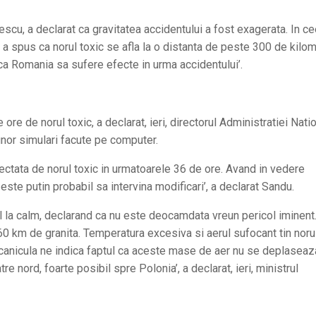
cu, a declarat ca gravitatea accidentului a fost exagerata. In c
u a spus ca norul toxic se afla la o distanta de peste 300 de kilom
 ca Romania sa sufere efecte in urma accidentului’.
ore de norul toxic, a declarat, ieri, directorul Administratiei Nati
nor simulari facute pe computer.
ectata de norul toxic in urmatoarele 36 de ore. Avand in vedere
 este putin probabil sa intervina modificari’, a declarat Sandu.
el la calm, declarand ca nu este deocamdata vreun pericol iminent
 160 km de granita. Temperatura excesiva si aerul sufocant tin noru
 canicula ne indica faptul ca aceste mase de aer nu se deplaseaz
e nord, foarte posibil spre Polonia’, a declarat, ieri, ministrul