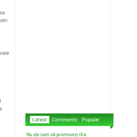
eea
etri
onale
.
l
a
Latest
Comments
Popular
Nu știi cum să promovezi Ora