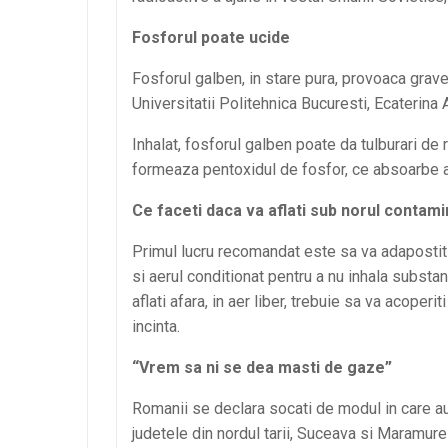
Fosforul poate ucide
Fosforul galben, in stare pura, provoaca grave 
Universitatii Politehnica Bucuresti, Ecaterina
Inhalat, fosforul galben poate da tulburari de r
formeaza pentoxidul de fosfor, ce absoarbe apa
Ce faceti daca va aflati sub norul contami
Primul lucru recomandat este sa va adapostiti 
si aerul conditionat pentru a nu inhala substa
aflati afara, in aer liber, trebuie sa va acoperi
incinta.
“Vrem sa ni se dea masti de gaze”
Romanii se declara socati de modul in care auto
judetele din nordul tarii, Suceava si Maramure