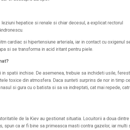
leziuni hepatice si renale si chiar decesul, a explicat rectorul
 Andronescu.
itm cardiac si hipertensiune arteriala, iar in contact cu oxigenul s
 si se transforma in acid iritant pentru piele.
nat?
in spatii inchise. De asemenea, trebuie sa inchideti usile, ferest
ntele toxice din atmosfera. Daca sunteti surprins de nor in timp c
ti nasul si gura cu o batista si sa va indreptati, cat mai repede, cat
ritatile de la Kiev au gestionat situatia. Locuitorii a doua dintre
s, spun ca ar fi bine sa primeasca masti contra gazelor, iar multi 