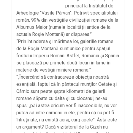
principal la Institutul de
Arheologie “Vasile Pârvan”. Potrivit specialistului
român, 99% din vestigiile civilizaţiei romane de la
Alburnus Maior (numele localităţii antice de la
actuala Roşie Montană) ar dispărea.”
“Prin întinderea şi mărimea lor, galeriile romane
de la Roşia Montană sunt unice pentru spaţiul
fostului Imperiu Roman. Astfel, România şi Spania
se plasează pe primele două locuri în lume în
materie de vestigii miniere romane.”
“„Încercând să contracareze obiecţia noastră
esenţială, faptul că în pântecul munţilor Cetate şi
Cârnic sunt peste şapte kilometri de galerii
romane săpate cu dalta şi cu ciocanul, ne-au
spus: „păi astea oricum vor fi inaccesibile, nu vor
putea să intre oamenii în ele, pentru că nu pot fi
întreţinute, nu există aeraj, curg apele”. Ăsta este
un argument? Dacă vizitatorul de la Gizeh nu