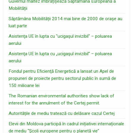
Guvernul maltez îmbrățișează Săptămâna Europeană a
Mobilității
Săptămâna Mobilității 2014 mai bine de 2000 de orașe au
luat parte
Asistenţa UE în lupta cu "ucigaşul invizibil" – poluarea
aerului
Asistenţa UE în lupta cu „ucigaşul invizibil” – poluarea
aerului
Fondul pentru Eficienţă Energetică a lansat un Apel de
propuneri de proiecte pentru sectorul public în sumă de
150 milioane lei
The Romanian environmental authorities show lack of
interest for the annulment of the Certej permit.
Autoritățile de mediu tratează cu delăsare cazul Certej
Elevii din Moldova participă în cadrul inițiativei internaționale
de mediu “Şcoli europene pentru o planetă vie”