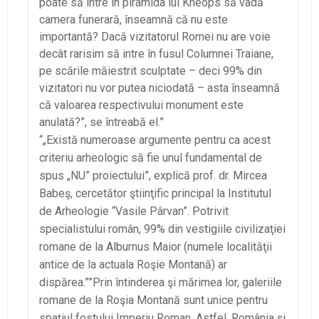
poate să intre în piramida lui Kheops să vadă
camera funerară, înseamnă că nu este
importantă? Dacă vizitatorul Romei nu are voie
decât rarisim să intre în fusul Columnei Traiane,
pe scările măiestrit sculptate – deci 99% din
vizitatori nu vor putea niciodată – asta înseamnă
că valoarea respectivului monument este
anulată?”, se întreabă el.”
“„Există numeroase argumente pentru ca acest
criteriu arheologic să fie unul fundamental de
spus „NU” proiectului”, explică prof. dr. Mircea
Babeş, cercetător ştiinţific principal la Institutul
de Arheologie “Vasile Pârvan”. Potrivit
specialistului român, 99% din vestigiile civilizaţiei
romane de la Alburnus Maior (numele localităţii
antice de la actuala Roşie Montană) ar
dispărea.””Prin întinderea şi mărimea lor, galeriile
romane de la Roşia Montană sunt unice pentru
spaţiul fostului Imperiu Roman. Astfel, România şi