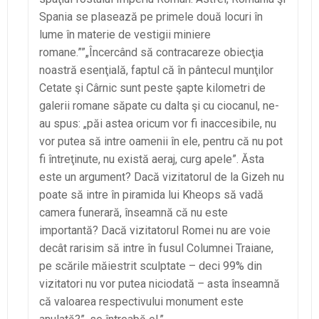
Spania se plasează pe primele două locuri în
lume în materie de vestigii miniere
romane.””„Încercând să contracareze obiecţia
noastră esenţială, faptul că în pântecul munţilor
Cetate şi Cârnic sunt peste şapte kilometri de
galerii romane săpate cu dalta şi cu ciocanul, ne-
au spus: „păi astea oricum vor fi inaccesibile, nu
vor putea să intre oamenii în ele, pentru că nu pot
fi întreţinute, nu există aeraj, curg apele”. Ăsta
este un argument? Dacă vizitatorul de la Gizeh nu
poate să intre în piramida lui Kheops să vadă
camera funerară, înseamnă că nu este
importantă? Dacă vizitatorul Romei nu are voie
decât rarisim să intre în fusul Columnei Traiane,
pe scările măiestrit sculptate – deci 99% din
vizitatori nu vor putea niciodată – asta înseamnă
că valoarea respectivului monument este