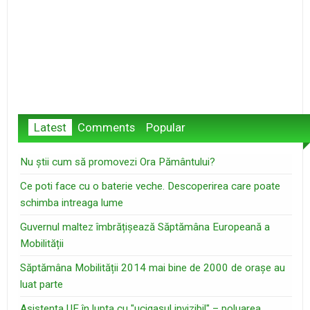
Latest
Comments
Popular
Nu știi cum să promovezi Ora Pământului?
Ce poti face cu o baterie veche. Descoperirea care poate
schimba intreaga lume
Guvernul maltez îmbrățișează Săptămâna Europeană a
Mobilității
Săptămâna Mobilității 2014 mai bine de 2000 de orașe au
luat parte
Asistenţa UE în lupta cu "ucigaşul invizibil" – poluarea