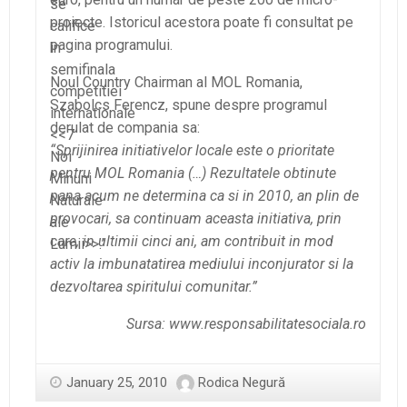
se
proiecte. Istoricul acestora poate fi consultat pe
califice
pagina programului.
in
semifinala
Noul Country Chairman al MOL Romania,
competitiei
Szabolcs Ferencz, spune despre programul
internationale
derulat de compania sa:
<<7
“Sprijinirea initiativelor locale este o prioritate
Noi
pentru MOL Romania (…) Rezultatele obtinute
Minuni
pana acum ne determina ca si in 2010, an plin de
Naturale
provocari, sa continuam aceasta initiativa, prin
ale
care, in ultimii cinci ani, am contribuit in mod
Lumii>>.”
activ la imbunatatirea mediului inconjurator si la
dezvoltarea spiritului comunitar.”
Sursa: www.responsabilitatesociala.ro
January 25, 2010
Rodica Negură