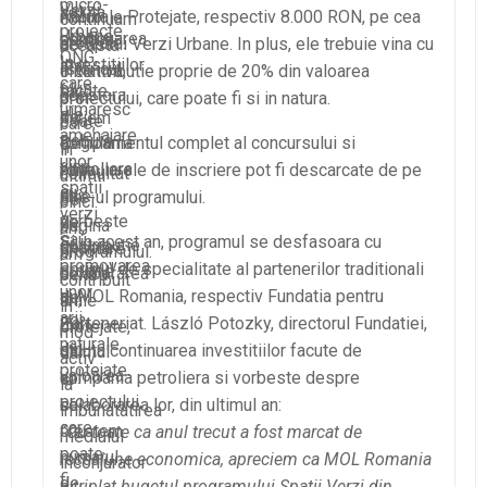
micro-
Verzi
saluta
a
micro-
Naturale Protejate, respectiv 8.000 RON, pe cea
continuam
proiecte
Urbane.
continuarea
permis
proiecte.
de Spatii Verzi Urbane. In plus, ele trebuie vina cu
aceasta
ONG,
In
investitiilor
atat
Istoricul
initiativa,
o contributie proprie de 20% din valoarea
care
plus,
facute
sa
acestora
prin
proiectului, care poate fi si in natura.
urmaresc
ele
de
initiem
poate
care,
amenajare
trebuie
compania
Regulamentul complet al concursului si
o
fi
in
unor
vina
petroliera
noua
formularele de inscriere pot fi descarcate de pe
consultat
ultimii
spatii
cu
si
linie
site-ul programului.
pe
cinci
verzi
o
vorbeste
de
pagina
ani,
sau
Si in acest an, programul se desfasoara cu
contributie
despre
finantare
programului.
am
promovarea
sprijnul de specialitate al partenerilor traditionali
proprie
colaborarea
pentru
contribuit
unor
ai MOL Romania, respectiv Fundatia pentru
de
lor,
ariile
in
arii
20%
Parteneriat. László Potozky, directorul Fundatiei,
din
protejate,
mod
naturale
din
saluta continuarea investitiilor facute de
ultimul
dar
activ
protejate.
valoarea
an:
compania petroliera si vorbeste despre
si
la
proiectului,
sa
colaborarea lor, din ultimul an:
imbunatatirea
care
crestem
“Cu toate ca anul trecut a fost marcat de
mediului
poate
numarul
recesiune economica, apreciem ca MOL Romania
inconjurator
fi
de
a triplat bugetul programului Spatii Verzi din