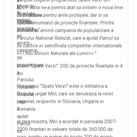
si
si
proiecte
2009. Asta ne-a permis atat sa initiem o noua linie
la
in
finantate.
dezvoltarea
de finantare pentru ariile protejate, dar si sa
natura.
Printre
spiritului
crestem numarul de proiecte finantate. Printre
acestea
comunitar.”
acestea as aminti campania de popularizare a
as
Parcului National Retezat, care a ajutat Parcul sa
aminti
se califice in semifinala competitiei internationale
campania
<<7 Noi Minuni Naturale ale Lumii>>.”
de
popularizare
Bilant “Spatii Verzi”: 200 de proiecte finantate in 4
a
ani
Parcului
Programul “Spatii Verzi” este o intitiativa a
National
Grupului ungar Mol, care se deruleaza la nivel
Retezat,
regional, respectiv in Slovacia, Ungaria si
care
a
Romania.
ajutat
In tara noastra, Mol a acordat in perioada 2007-
Parcul
2009 finantari in valoare totala de 360.000 de
sa
euro, pentru un numar de peste 200 de micro-