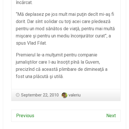
încărcat.
“Mă deplasez pe jos mult mai puţin decît mi-aş fi
dorit. Dar sînt solidar cu toţi acei care pledează
pentru un mod sănătos de viaţă, pentru mai multă
mişcare şi pentru un mediu înconjurător curat”, a
spus Vlad Filat.
Premierul le-a mulţumit pentru companie
jurnaliştilor care l-au însoţit pînă la Guvern,
precizînd că această plimbare de dimineaţă a
fost una plăcută şi utilă.
September 22, 2010
valeriu
Previous
Next