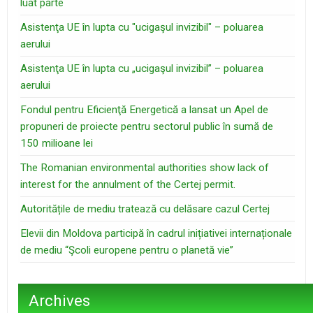
luat parte
Asistenţa UE în lupta cu "ucigaşul invizibil" – poluarea
aerului
Asistenţa UE în lupta cu „ucigaşul invizibil” – poluarea
aerului
Fondul pentru Eficienţă Energetică a lansat un Apel de
propuneri de proiecte pentru sectorul public în sumă de
150 milioane lei
The Romanian environmental authorities show lack of
interest for the annulment of the Certej permit.
Autoritățile de mediu tratează cu delăsare cazul Certej
Elevii din Moldova participă în cadrul inițiativei internaționale
de mediu “Şcoli europene pentru o planetă vie”
Archives