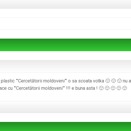
n plastic ”’Cercetătorii moldoveni”’ o sa scoata votka 🙂 🙂 🙂 nu a
u ”’Cercetătorii moldoveni”’ !!! e buna asta ! 🙂 🙂 🙂 🙂 🙂