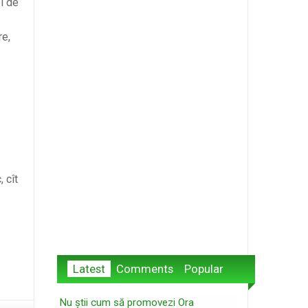
i de
re,
 cît
Latest
Comments
Popular
Nu știi cum să promovezi Ora