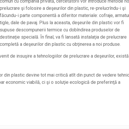
comun cu compania privată, cercetătorii vor introduce metode no
prelucrare şi folosire a deşeurilor din plastic, re-prelucrîndu-i şi
făcundu-i parte componentă a diferitor materiale: cofraje, armatu
tigle, dale de pavaj. Plus la aceasta, deşeurile din plastic vor fi
supuse descompunerii termice cu dobîndirea produselor de
destinaţie specială. În final, va fi lansată instalaţia de prelucrare
completă a deşeurilor din plastic cu obţinerea a noi produse.
nit de insuşire a tehnologiilor de prelucrare a deşeurilor, există
 din plastic devine tot mai critică atît din punct de vedere tehnic,
r economic viabilă, ci şi o soluţie ecologică de preferinţă a