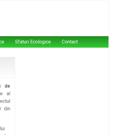
ce
Sfaturi Ecologice
Contact
i de
ie al
ectul
r din
lui