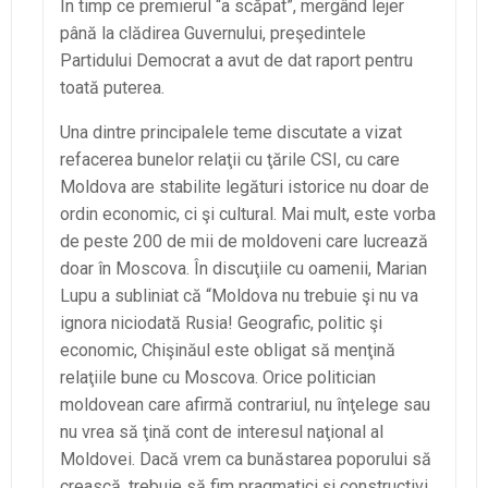
În timp ce premierul “a scăpat”, mergând lejer
până la clădirea Guvernului, preşedintele
Partidului Democrat a avut de dat raport pentru
toată puterea.
Una dintre principalele teme discutate a vizat
refacerea bunelor relaţii cu ţările CSI, cu care
Moldova are stabilite legături istorice nu doar de
ordin economic, ci şi cultural. Mai mult, este vorba
de peste 200 de mii de moldoveni care lucrează
doar în Moscova. În discuţiile cu oamenii, Marian
Lupu a subliniat că “Moldova nu trebuie şi nu va
ignora niciodată Rusia! Geografic, politic şi
economic, Chişinăul este obligat să menţină
relaţiile bune cu Moscova. Orice politician
moldovean care afirmă contrariul, nu înţelege sau
nu vrea să ţină cont de interesul naţional al
Moldovei. Dacă vrem ca bunăstarea poporului să
crească, trebuie să fim pragmatici şi constructivi.