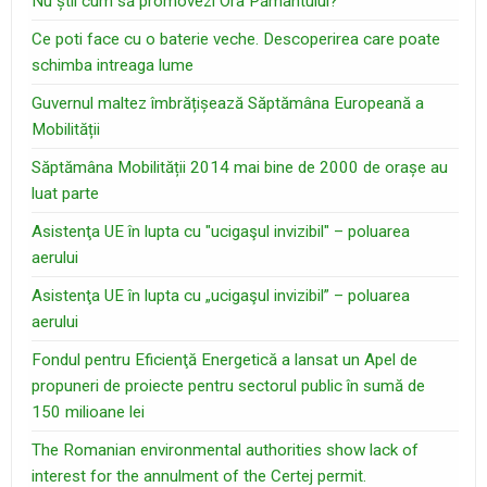
Nu știi cum să promovezi Ora Pământului?
Ce poti face cu o baterie veche. Descoperirea care poate
schimba intreaga lume
Guvernul maltez îmbrățișează Săptămâna Europeană a
Mobilității
Săptămâna Mobilității 2014 mai bine de 2000 de orașe au
luat parte
Asistenţa UE în lupta cu "ucigaşul invizibil" – poluarea
aerului
Asistenţa UE în lupta cu „ucigaşul invizibil” – poluarea
aerului
Fondul pentru Eficienţă Energetică a lansat un Apel de
propuneri de proiecte pentru sectorul public în sumă de
150 milioane lei
The Romanian environmental authorities show lack of
interest for the annulment of the Certej permit.