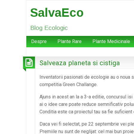
SalvaEco
Blog Ecologic
Despre
Plante Rare
Plante Medicinale
Salveaza planeta si cistiga
Inventatorii pasionati de ecologie au o noua sa
competitia Green Challange.
Ajuns in acest an la a 3-a editie, concursul isi
ai o idee care poate reduce semnificativ poluar
Conditia este ca proiectul tau sa fie suficient 
Daca vei fi selectat, pe 22 septembrie vei plec
Premiile nu sunt de neglijat: cel mai bun proi