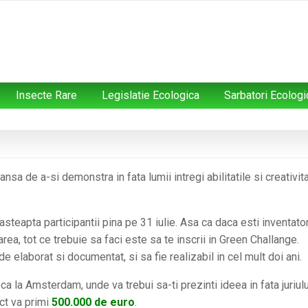
Insecte Rare
Legislatie Ecologica
Sarbatori Ecologi
nsa de a-si demonstra in fata lumii intregi abilitatile si creativit
 asteapta participantii pina pe 31 iulie. Asa ca daca esti inventator
ea, tot ce trebuie sa faci este sa te inscrii in Green Challange.
de elaborat si documentat, si sa fie realizabil in cel mult doi ani.
a la Amsterdam, unde va trebui sa-ti prezinti ideea in fata juriulu
ect va primi
500.000 de euro
.