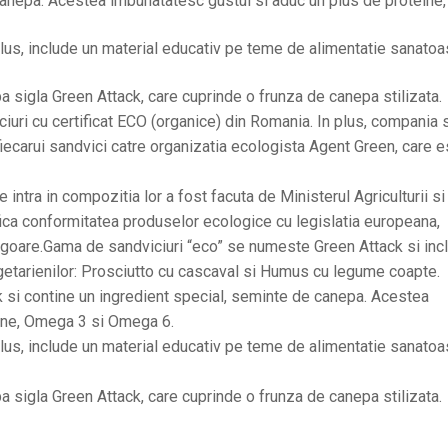
canepa. Acestea imbunatatesc gustul si aduc un plus de proteine,
n plus, include un material educativ pe teme de alimentatie sanatoa
a sigla Green Attack, care cuprinde o frunza de canepa stilizata.
iuri cu certificat ECO (organice) din Romania. In plus, compania 
iecarui sandvici catre organizatia ecologista Agent Green, care e
 intra in compozitia lor a fost facuta de Ministerul Agriculturii si
fica conformitatea produselor ecologice cu legislatia europeana,
 vigoare.Gama de sandviciuri “eco” se numeste Green Attack si inc
getarienilor: Prosciutto cu cascaval si Humus cu legume coapte.
 si contine un ingredient special, seminte de canepa. Acestea
eine, Omega 3 si Omega 6.
n plus, include un material educativ pe teme de alimentatie sanatoa
a sigla Green Attack, care cuprinde o frunza de canepa stilizata.