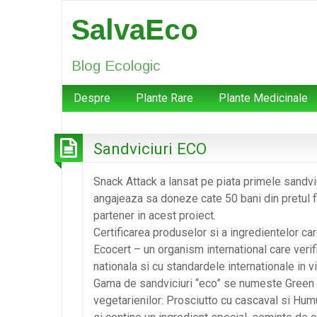
SalvaEco
Blog Ecologic
Despre
Plante Rare
Plante Medicinale
Sandviciuri ECO
Snack Attack a lansat pe piata primele sandvic
angajeaza sa doneze cate 50 bani din pretul f
partener in acest proiect.
Certificarea produselor si a ingredientelor care
Ecocert – un organism international care veri
nationala si cu standardele internationale in v
Gama de sandviciuri “eco” se numeste Green A
vegetarienilor: Prosciutto cu cascaval si Hu