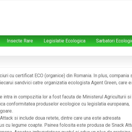
Insecte Rare
Legislatie Ecologica
Sarbatori Ecologi
iuri cu certificat ECO (organice) din Romania. In plus, compania 
iecarui sandvici catre organizatia ecologista Agent Green, care e
 intra in compozitia lor a fost facuta de Ministerul Agriculturii si
fica conformitatea produselor ecologice cu legislatia europeana,
igoare.
ttack si include doua retete, dintre care una este adresata
mus cu legume coapte. Painea folosita este produsa de Snack Att