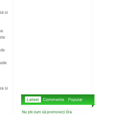
sa si
se
ste
 de
lude
sa si
Latest
Comments
Popular
Nu știi cum să promovezi Ora