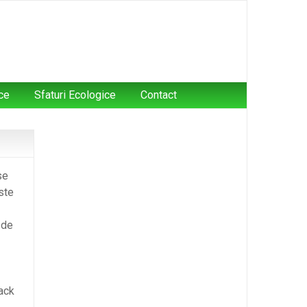
ce
Sfaturi Ecologice
Contact
se
ste
 de
ack