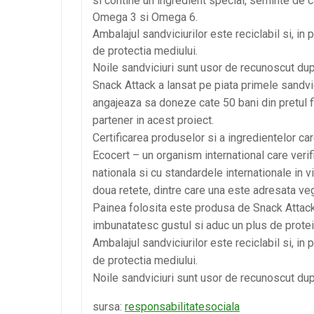
si contine un ingredient special, seminte de 
Omega 3 si Omega 6.
Ambalajul sandviciurilor este reciclabil si, i
de protectia mediului.
Noile sandviciuri sunt usor de recunoscut dup
Snack Attack a lansat pe piata primele sandvic
angajeaza sa doneze cate 50 bani din pretul f
partener in acest proiect.
Certificarea produselor si a ingredientelor care
Ecocert – un organism international care veri
nationala si cu standardele internationale in
doua retete, dintre care una este adresata ve
Painea folosita este produsa de Snack Attack
imbunatatesc gustul si aduc un plus de prot
Ambalajul sandviciurilor este reciclabil si, i
de protectia mediului.
Noile sandviciuri sunt usor de recunoscut dup
sursa:
responsabilitatesociala