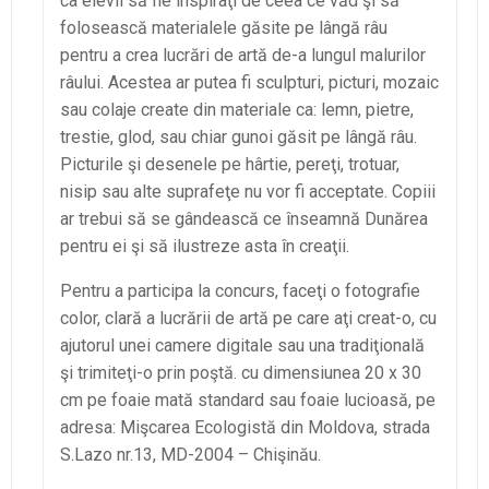
ca elevii să fie inspiraţi de ceea ce văd şi să
folosească materialele găsite pe lângă râu
pentru a crea lucrări de artă de-a lungul malurilor
râului. Acestea ar putea fi sculpturi, picturi, mozaic
sau colaje create din materiale ca: lemn, pietre,
trestie, glod, sau chiar gunoi găsit pe lângă râu.
Picturile şi desenele pe hârtie, pereţi, trotuar,
nisip sau alte suprafeţe nu vor fi acceptate. Copiii
ar trebui să se gândească ce înseamnă Dunărea
pentru ei şi să ilustreze asta în creaţii.
Pentru a participa la concurs, faceţi o fotografie
color, clară a lucrării de artă pe care aţi creat-o, cu
ajutorul unei camere digitale sau una tradiţională
şi trimiteţi-o prin poştă. cu dimensiunea 20 x 30
cm pe foaie mată standard sau foaie lucioasă, pe
adresa: Mişcarea Ecologistă din Moldova, strada
S.Lazo nr.13, MD-2004 – Chişinău.