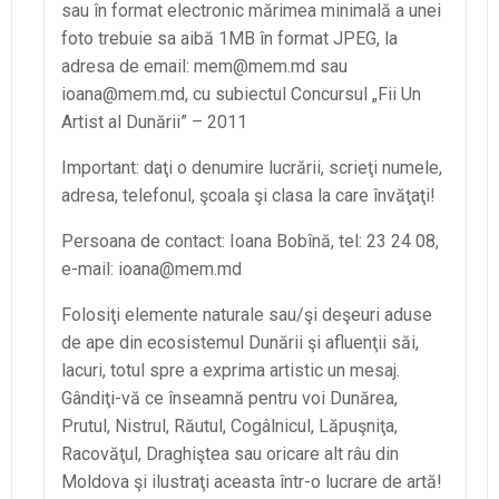
sau în format electronic mărimea minimală a unei
foto trebuie sa aibă 1MB în format JPEG, la
adresa de email: mem@mem.md sau
ioana@mem.md, cu subiectul Concursul „Fii Un
Artist al Dunării” – 2011
Important: daţi o denumire lucrării, scrieţi numele,
adresa, telefonul, şcoala şi clasa la care învăţaţi!
Persoana de contact: Ioana Bobînă, tel: 23 24 08,
e-mail: ioana@mem.md
Folosiţi elemente naturale sau/şi deşeuri aduse
de ape din ecosistemul Dunării şi afluenţii săi,
lacuri, totul spre a exprima artistic un mesaj.
Gândiţi-vă ce înseamnă pentru voi Dunărea,
Prutul, Nistrul, Răutul, Cogâlnicul, Lăpuşniţa,
Racovăţul, Draghiştea sau oricare alt râu din
Moldova şi ilustraţi aceasta într-o lucrare de artă!