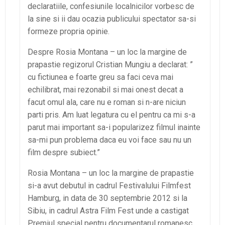
declaratiile, confesiunile localnicilor vorbesc de
la sine si ii dau ocazia publicului spectator sa-si
formeze propria opinie.
Despre Rosia Montana – un loc la margine de
prapastie regizorul Cristian Mungiu a declarat: ”
cu fictiunea e foarte greu sa faci ceva mai
echilibrat, mai rezonabil si mai onest decat a
facut omul ala, care nu e roman si n-are niciun
parti pris. Am luat legatura cu el pentru ca mi s-a
parut mai important sa-i popularizez filmul inainte
sa-mi pun problema daca eu voi face sau nu un
film despre subiect.”
Rosia Montana – un loc la margine de prapastie
si-a avut debutul in cadrul Festivalului Filmfest
Hamburg, in data de 30 septembrie 2012 si la
Sibiu, in cadrul Astra Film Fest unde a castigat
Premiul special pentru documentarul romanesc.