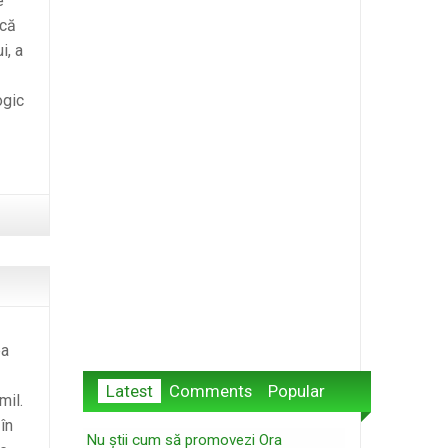
e
 că
i, a
ogic
pa
Latest
Comments
Popular
mil.
în
Nu știi cum să promovezi Ora