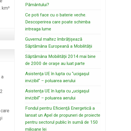
pe
Pământului?
. km³
losofia
Ce poti face cu o baterie veche.
Descoperirea care poate schimba
pei
intreaga lume
Guvernul maltez îmbrățișează
Săptămâna Europeană a Mobilității
Săptămâna Mobilității 2014 mai bine
de 2000 de orașe au luat parte
Asistenţa UE în lupta cu "ucigaşul
 a
invizibil" – poluarea aerului
Asistenţa UE în lupta cu „ucigaşul
22
invizibil” – poluarea aerului
Fondul pentru Eficienţă Energetică a
 care
lansat un Apel de propuneri de proiecte
şi
pentru sectorul public în sumă de 150
milioane lei