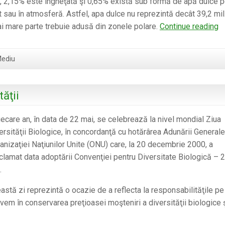
 2,15% este îngheţată şi 0,65% există sub formă de apă dulce 
sau în atmosferă. Astfel, apa dulce nu reprezintă decât 39,2 mil
Fi
 mai mare parte trebuie adusă din zonele polare.
Continue reading
A
Mediu
ăţii
fiecare an, în data de 22 mai, se celebrează la nivel mondial Ziua
ersităţii Biologice, în concordanţă cu hotărârea Adunării Generale
anizaţiei Naţiunilor Unite (ONU) care, la 20 decembrie 2000, a
clamat data adoptării Convenţiei pentru Diversitate Biologică – 
.
astă zi reprezintă o ocazie de a reflecta la responsabilităţile pe
avem în conservarea preţioasei moşteniri a diversităţii biologice 