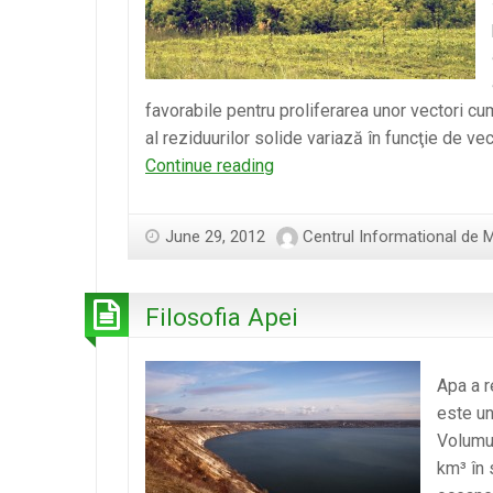
favorabile pentru proliferarea unor vectori cu
al reziduurilor solide variază în funcţie de v
Deşeurile
Continue reading
sunt
marfa
June 29, 2012
Centrul Informational de 
!?
Filosofia Apei
Apa a r
este un
Volumul
km³ în 