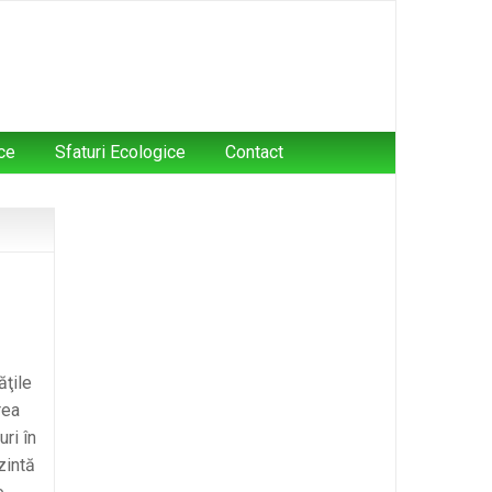
ce
Sfaturi Ecologice
Contact
ăţile
rea
ri în
zintă