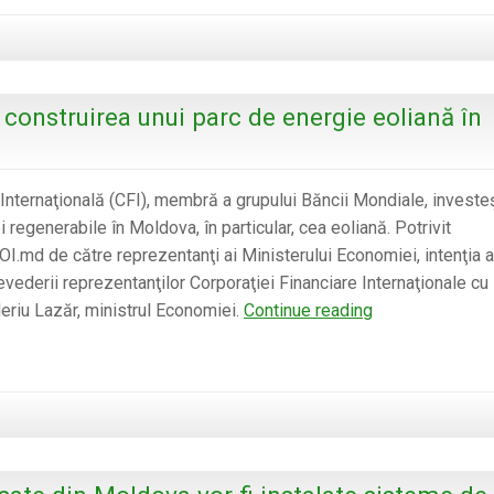
construirea unui parc de energie eoliană în
 Internaţională (CFI), membră a grupului Băncii Mondiale, investe
 regenerabile în Moldova, în particular, cea eoliană. Potrivit
NOI.md de către reprezentanţi ai Ministerului Economiei, intenţia a
revederii reprezentanţilor Corporaţiei Financiare Internaţionale cu
Banca
leriu Lazăr, ministrul Economiei.
Continue reading
Mondială
va
contribui
la
construirea
unui