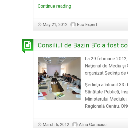
Ziua
Continue reading
Internaţională
a
May 21, 2012
Eco Expert
Biodiversităţii
Consiliul de Bazin Bîc a fost co
La 29 februarie 2012,
Naţional de Mediu şi 
organizat Şedinţa de C
Şedinţa a întrunit 33 
Sănătate Publică, Inspe
Ministerului Mediului
Regională Centru, ON
March 6, 2012
Alina Ganaciuc