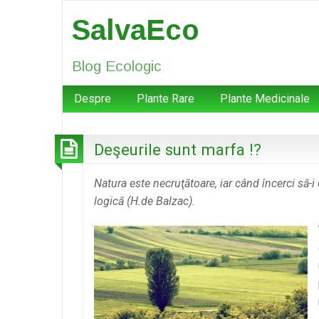
SalvaEco
Blog Ecologic
Despre
Plante Rare
Plante Medicinale
Deşeurile sunt marfa !?
Natura este necruţătoare, iar când încerci să-i
logică (H.de Balzac).