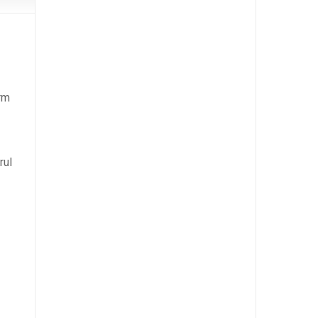
orm
rul