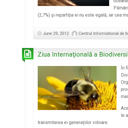
oceane,
Pământ 
(2,7%) şi repartiţia ei nu este egală, iar cea
June 29, 2012
Centrul Informational de 
Ziua Internaţională a Biodiversit
În 
Div
Org
pro
mai
Ace
le 
transmiterea ei generaţiilor viitoare.