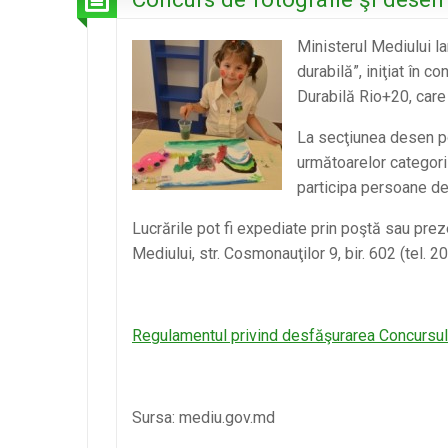
lor
–
Ministerul Mediului l
primul
durabilă”, iniţiat în 
pas
Durabilă Rio+20, care
pentru
un
La secţiunea desen pot
mediu
următoarelor categorii
sănătos
participa persoane de
şi
Lucrările pot fi expediate prin poştă sau pre
o
Mediului, str. Cosmonauţilor 9, bir. 602 (tel. 
ţară
curată!
Regulamentul privind desfăşurarea Concursulu
Sursa: mediu.gov.md