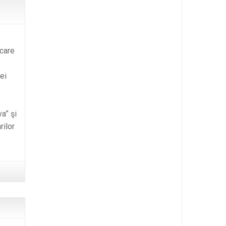
 care
ei
a” şi
rilor