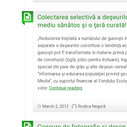
Colectarea selectivă a deşeuril
mediu sănătos şi o ţară curată!
„Reducerea treptată a numărului de gunoişti în
separate a deşeurilor constituie o tendinţă a
gunoişti pot fi transformate în materie primă pe
de construcţii (ţiglă, plăci pentru trotuare),
special din paie de grâu şi alte deşeuri cereal
“Informarea şi educarea populaţiei privind ge
Media”, cu suportul financiar al Fondului Ecolo
Colectarea
viitor.
Continue reading
selectivă
a
March 2, 2012
Rodica Negură
deşeurilor
şi
reciclarea
Concurs de fotografie şi desen 