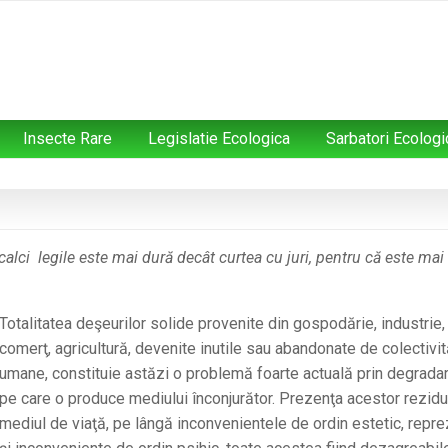
Insecte Rare
Legislatie Ecologica
Sarbatori Ecologi
 calci legile este mai dură decât curtea cu juri, pentru că este mai
Totalitatea deşeurilor solide provenite din gospodărie, industrie,
comerţ, agricultură, devenite inutile sau abandonate de colectivit
umane, constituie astăzi o problemă foarte actuală prin degrada
pe care o produce mediului înconjurător. Prezenţa acestor reziduu
mediul de viaţă, pe lângă inconvenientele de ordin estetic, repre