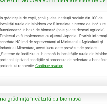
 sate din Moldova vor fi instalate sisteme de
parc
de
energie
În grădiniţele de copii, şcoli şi alte instituţii sociale din 100 de
eoliană
localităţi rurale din Moldova vor fi instalate sisteme de încălzire
în
funcţionează în bază de biomasă (paie şi alte deşeuri agricole).
Moldova
Proiectul va fi implementat cu ajutorul Japoniei. Potrivit informaţi
acordate NOI.md de reprezentanți ai Ministerului Agriculturii şi
Industriei Alimentare, acest lucru este prevăzut de proiectul
„Sisteme de încălzire cu biomasă în localităţile rurale din Moldov
protocolul privind condiţiile şi procedura de selectare a beneficia
Cu
proiectului respectiv.
Continue reading
ajutorul
Japoniei,
în
100
de
ima grădiniţă încălzită cu biomasă
sate