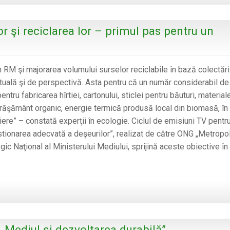
a
fost
or şi reciclarea lor – primul pas pentru un
constituit!
 RM şi majorarea volumului surselor reciclabile în bază colectări
ctuală şi de perspectivă. Asta pentru că un număr considerabil de
ntru fabricarea hîrtiei, cartonului, sticlei pentru băuturi, material
 îngrăşământ organic, energie termică produsă local din biomasă, în
iere” – constată experţii în ecologie. Ciclul de emisiuni TV pentr
stionarea adecvată a deşeurilor”, realizat de către ONG „Metropol
gic Naţional al Ministerului Mediului, sprijină aceste obiective în
„Mediul şi dezvoltarea durabilă”