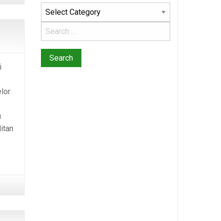
Categories
i
elor
u
itan