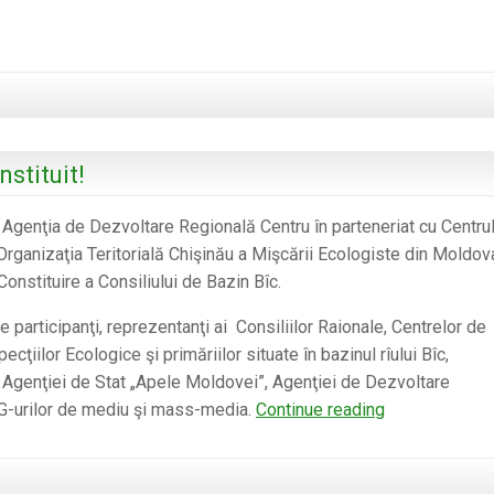
nstituit!
 Agenţia de Dezvoltare Regională Centru în parteneriat cu Centru
Organizaţia Teritorială Chişinău a Mişcării Ecologiste din Moldov
onstituire a Consiliului de Bazin Bîc.
de participanţi, reprezentanţi ai Consiliilor Raionale, Centrelor de
cţiilor Ecologice şi primăriilor situate în bazinul rîului Bîc,
, Agenţiei de Stat „Apele Moldovei”, Agenţiei de Dezvoltare
Consiliul
G-urilor de mediu şi mass-media.
Continue reading
de
Bazin
Bîc