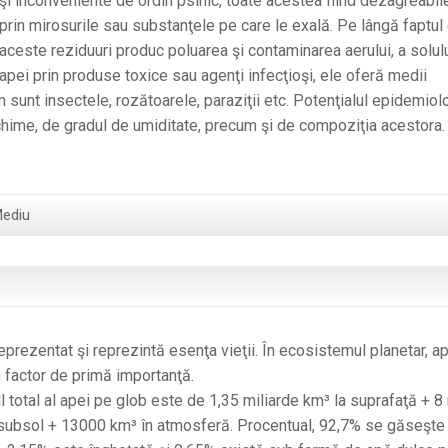
şi inconveniente de ordin psihic, toate acestea fiind dezagreabil
prin mirosurile sau substanţele pe care le exală. Pe lângă faptul
aceste reziduuri produc poluarea şi contaminarea aerului, a solulu
apei prin produse toxice sau agenţi infecţioşi, ele oferă medii
m sunt insectele, rozătoarele, paraziţii etc. Potenţialul epidemiol
echime, de gradul de umiditate, precum şi de compoziţia acestora.
Mediu
eprezentat şi reprezintă esenţa vieţii. În ecosistemul planetar, a
 factor de primă importanţă.
 total al apei pe glob este de 1,35 miliarde km³ la suprafaţă + 8 
subsol + 13000 km³ în atmosferă. Procentual, 92,7% se găseşte 