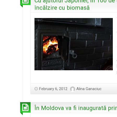
Cu ajutorul Japoniei, în 100 de
încălzire cu biomasă
February 6, 2012
Alina Ganaciuc
În Moldova va fi inaugurată pr