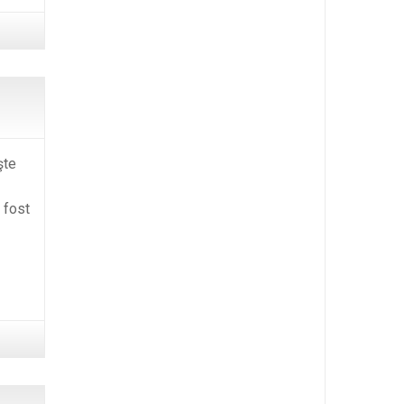
şte
 fost