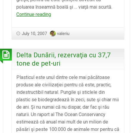
poluarea înseamnă boală şi … viaţă mai scurtă.
Poluarea
Continue reading
se
simte
July 10, 2007
valeriu
cel
mai
rău
Delta Dunării, rezervaţia cu 37,7
la
tone de pet-uri
spital
Plasticul este unul dintre cele mai păcătoase
produse ale civilizaţiei pentru că este, practic,
indestructibil natural. Pungile şi sticlele din
plastic se biodegradează în zeci, sute şi chiar mii
de ani. Şi nu numai că nu dispar, dar fac şi rău
naturii. Un raport al The Ocean Conservancy
estimează că anual mai mult de un milion de
păsări şi peste 100.000 de animale mor pentru că