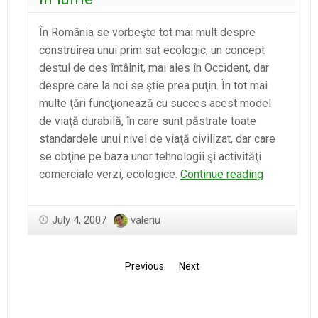
În România se vorbeşte tot mai mult despre
construirea unui prim sat ecologic, un concept
destul de des întâlnit, mai ales în Occident, dar
despre care la noi se ştie prea puţin. În tot mai
multe ţări funcţionează cu succes acest model
de viaţă durabilă, în care sunt păstrate toate
standardele unui nivel de viaţă civilizat, dar care
se obţine pe baza unor tehnologii şi activităţi
Satele
comerciale verzi, ecologice.
Continue reading
ecologice,
la
July 4, 2007
valeriu
mare
căutare
în
Previous
Next
lume