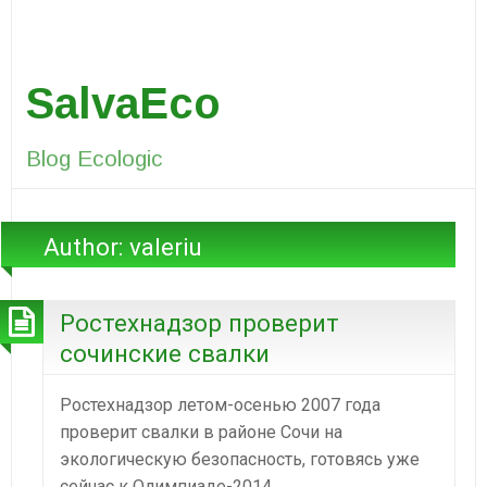
SalvaEco
Blog Ecologic
Author:
valeriu
Ростехнадзор проверит
сочинские свалки
Ростехнадзор летом-осенью 2007 года
проверит свалки в районе Сочи на
экологическую безопасность, готовясь уже
сейчас к Олимпиаде-2014.