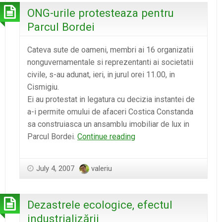
from
ONG-urile protesteaza pentru
Central
Parcul Bordei
and
Eastern
Cateva sute de oameni, membri ai 16 organizatii
Europe
nonguvernamentale si reprezentanti ai societatii
civile, s-au adunat, ieri, in jurul orei 11.00, in
Cismigiu.
Ei au protestat in legatura cu decizia instantei de
a-i permite omului de afaceri Costica Constanda
sa construiasca un ansamblu imobiliar de lux in
ONG-
Parcul Bordei.
Continue reading
urile
protesteaza
July 4, 2007
valeriu
pentru
Parcul
Bordei
Dezastrele ecologice, efectul
industrializării