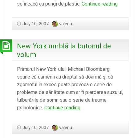
Delta
se îneacă cu pungi de plastic.
Continue reading
Dunării,
rezervaţi
July 10, 2007
valeriu
cu
37,7
tone
New York umblă la butonul de
de
volum
pet-
uri
Primarul New York-ului, Michael Bloomberg,
spune că oamenii au dreptul să doarmă şi că
zgomotul în exces poate provoca o serie de
probleme de sănătate cum ar fi pierderea auzului,
tulburările de somn sau o serie de traume
New
psihologice.
Continue reading
York
umblă
July 10, 2007
valeriu
la