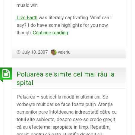
music win.
Live Earth
was literally captivating. What can I
say? I do have some highlights for you now,
Sending
though.
Continue reading
Out
an
July 10, 2007
valeriu
S.O.S.
Poluarea se simte cel mai rău la
spital
Poluarea – subiect la modă în ultimii ani. Se
vorbeşte mult dar se face foarte puţin. Atenţia
oamenilor pare întotdeauna îndreaptată către cu
totul alte subiecte, despre care se crede greşit
că au efecte mai apropiate în timp. Repetăm,
greşit, pentru că este ştiinţific dovedit că