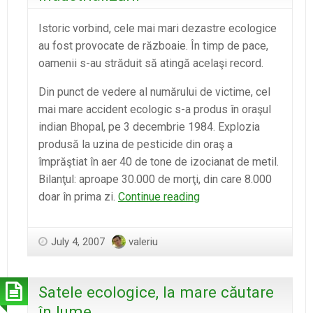
Istoric vorbind, cele mai mari dezastre ecologice
au fost provocate de războaie. În timp de pace,
oamenii s-au străduit să atingă acelaşi record.
Din punct de vedere al numărului de victime, cel
mai mare accident ecologic s-a produs în oraşul
indian Bhopal, pe 3 decembrie 1984. Explozia
produsă la uzina de pesticide din oraş a
împrăştiat în aer 40 de tone de izocianat de metil.
Bilanţul: aproape 30.000 de morţi, din care 8.000
Dezastrele
doar în prima zi.
Continue reading
ecologice,
efectul
July 4, 2007
valeriu
industrializării
Satele ecologice, la mare căutare
în lume