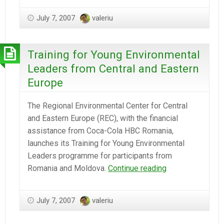
INFORMARE,
July 7, 2007
valeriu
CONŞTIENTIZARE
ŞI
EDUCAŢIE
Training for Young Environmental
ÎN
Leaders from Central and Eastern
DOMENIUL
Europe
POP
ÎN
The Regional Environmental Center for Central
MOLDOVA
and Eastern Europe (REC), with the financial
LANSATA
assistance from Coca-Cola HBC Romania,
launches its Training for Young Environmental
Leaders programme for participants from
Training
Romania and Moldova.
Continue reading
for
Young
July 7, 2007
valeriu
Environmental
Leaders