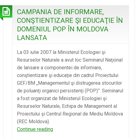
butonul
de
CAMPANIA DE INFORMARE,
volum
CONŞTIENTIZARE ŞI EDUCAŢIE ÎN
DOMENIUL POP ÎN MOLDOVA
LANSATA
La 03 iulie 2007 la Ministerul Ecologiei şi
Resurselor Naturale a avut loc Seminarul Naţional
de lansare a componentei de informare,
conştientizare şi educaţie din cadrul Proiectului
GEF/BM „Managementul şi distrugerea stocurilor
de poluanţi organici persistenţi (POP)”. Seminarul
a fost organizat de Ministerul Ecologiei şi
Resurselor Naturale, Echipa de Management al
Proiectului şi Centrul Regional de Mediu Moldova
(REC Moldova).
CAMPANIA
Continue reading
DE