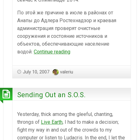
По этой же причине в июле в районах от
Анапы до Адлера Ростехнадзор и краевая
администрация проверят очистные
сооружения и состояние источников и
объектов, обеспечивающие население
Ростехнадзор
водой.
Continue reading
проверит
сочинские
July 10, 2007
valeriu
свалки
Sending Out an S.O.S.
Yesterday, thick among the gleeful, chanting,
throngs of
Live Earth
, I had to make a decision;
fight my way in and out of the crowds to my
computer or listen to Ludacris. In the end, I let the