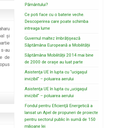
Pământului?
Ce poti face cu o baterie veche.
Descoperirea care poate schimba
intreaga lume
aharu
al și
Guvernul maltez îmbrățișează
artie
Săptămâna Europeană a Mobilității
 s-au
Săptămâna Mobilității 2014 mai bine
le de
de 2000 de orașe au luat parte
ropus
Asistenţa UE în lupta cu "ucigaşul
ă
invizibil" – poluarea aerului
Asistenţa UE în lupta cu „ucigaşul
ea
invizibil” – poluarea aerului
Fondul pentru Eficienţă Energetică a
lansat un Apel de propuneri de proiecte
pentru sectorul public în sumă de 150
milioane lei