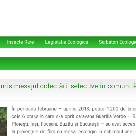
Insecte Rare
Legislatie Ecologica
Sarbatori Ecologi
mis mesajul colectării selective în comunită
În perioada februarie – aprilie 2013, peste 1.200 de tiner
cele 6 oraşe în care s-a oprit caravana Guerilla Verde – B
Ploieşti, Iaşi, Focşani, Buzău şi Bucureşti – au avut acces 
la proiecțiile de film cu mesaj ecologic în schimbul unei