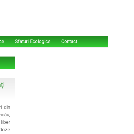
ce
Sfaturi Ecologice
Contact
ți
i din
acău,
liber
 doze