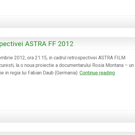
de
în
solidaritate
Chişinău
cu
activistii
de
mediu
spectivei ASTRA FF 2012
greci
mbrie 2012, ora 21:15, in cadrul retrospectivei ASTRA FILM
resti, la o noua proiectie a documentarului Rosia Montana – un 
Rosia
ie in regia lui Fabian Daub (Germania).
Continue reading
Montana
in
cadrul
retrospec
ASTRA
FF
2012