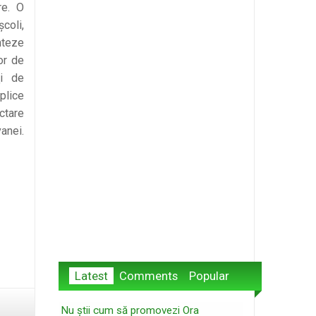
re. O
coli,
nteze
or de
ţi de
plice
ctare
vanei.
Latest
Comments
Popular
Nu știi cum să promovezi Ora