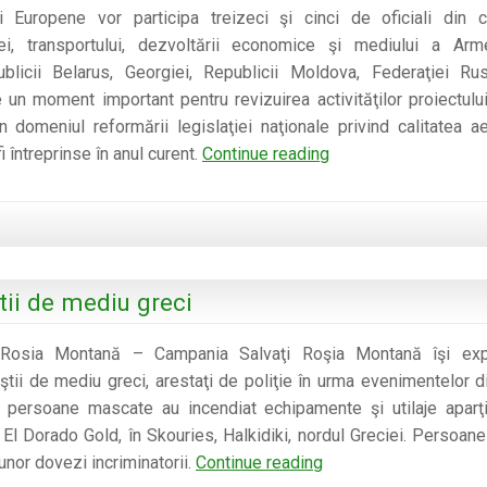
ii Europene vor participa treizeci şi cinci de oficiali din c
iei, transportului, dezvoltării economice şi mediului a Arme
ublicii Belarus, Georgiei, Republicii Moldova, Federaţiei Ru
 un moment important pentru revizuirea activităţilor proiectului
n domeniul reformării legislaţiei naţionale privind calitatea aer
Paşi
i întreprinse în anul curent.
Continue reading
spre
atingerea
standardelor
Europene
a
tii de mediu greci
calităţii
aerului
 Rosia Montană – Campania Salvaţi Roşia Montană îşi ex
discutate
viştii de mediu greci, arestaţi de poliţie în urma evenimentelor d
de
 persoane mascate au incendiat echipamente şi utilaje aparţ
către
l Dorado Gold, în Skouries, Halkidiki, nordul Greciei. Persoane
şapte
Mesaj
 unor dovezi incriminatorii.
Continue reading
ţări