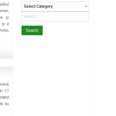
adrul
Categories
niei,
se şi
 şi a
ului,
primă
in 17
inând
le au