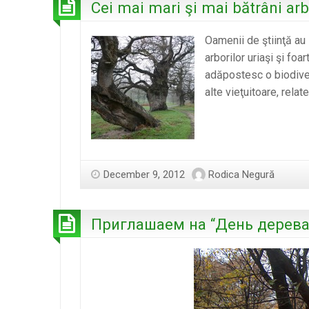
Cei mai mari şi mai bătrâni ar
Oamenii de ştiinţă au 
arborilor uriaşi şi fo
adăpostesc o biodiver
alte vieţuitoare, relat
December 9, 2012
Rodica Negură
Приглашаем на “День дерева