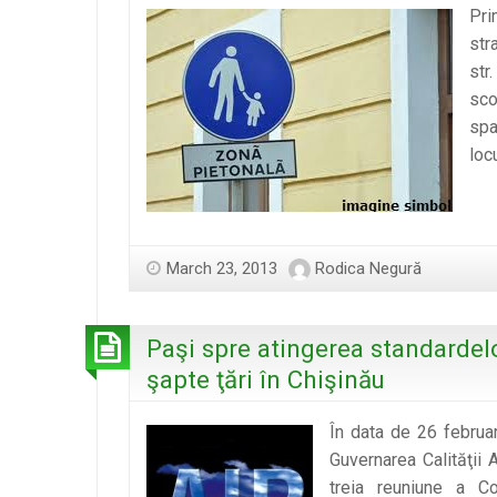
Pri
str
str
sco
spa
loc
March 23, 2013
Rodica Negură
Paşi spre atingerea standardelo
şapte ţări în Chişinău
În data de 26 februar
Guvernarea Calităţii A
treia reuniune a C