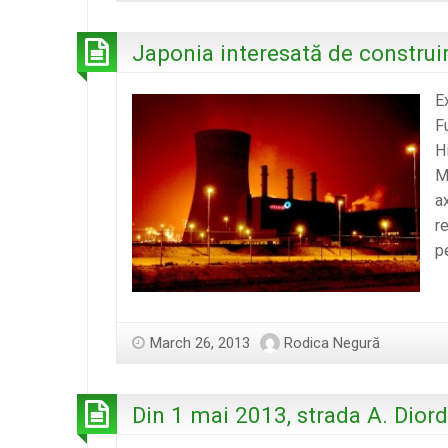
Japonia interesată de construir
E
F
H
M
a
r
p
March 26, 2013
Rodica Negură
Din 1 mai 2013, strada A. Diord