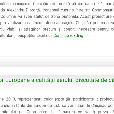
a
măria municipiului Chişinău informează că din data de 1 mai 
deșeurilo
ada Alexandru Diordiţă, tronsonul cuprins între str. Cosmonauţil
. Columna, va avea statut de zonă pietonală. Acest proiect are 
p revitalizarea centrului istoric al oraşului Chişinău, prin creare
ţiu viabil şi atrăgător, precum şi condiţii necesare pentru o
Din
uitorilor şi oaspeţilor capitalei.
Continue reading
1
mai
2013,
strada
A.
Diordiţă
r Europene a calităţii aerului discutate de c
va
avea
statut
de
ie, 2013, reprezentanţii celor şapte ţări participante la proiectu
zonă
erului în ţările din Europa de Est, se vor întruni la Chişinău pen
pietonală
omitetului de Coordonare. La întrunirea ce va fi prezida