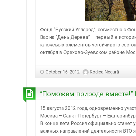
Фонд “Русский Углерод”, совместно с Ф
Вас на “День Дерева” – первый в истори
ключевых элементов устойчивого состоян
октября в Орехово-Зуевском районе Мос
October 16, 2012
Rodica Negură
“Поможем природе вместе!” 
15 августа 2012 года, одновременно учас
Москва – Санкт-Петербург – Екатеринбур
В конце лета Россия официально станет 
важных направлений деятельности ВТО я