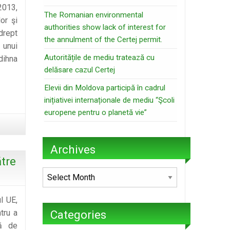
2013,
r
The Romanian environmental
or şi
authorities show lack of interest for
drept
the annulment of the Certej permit.
a unui
Autoritățile de mediu tratează cu
dihna
delăsare cazul Certej
Elevii din Moldova participă în cadrul
inițiativei internaționale de mediu “Şcoli
europene pentru o planetă vie”
Archives
ătre
Archives
l UE,
tru a
Categories
tă de