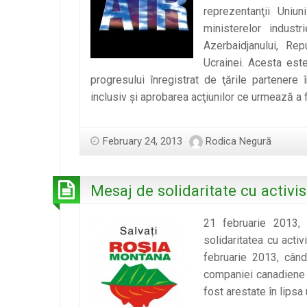
reprezentanţii Uniun
ministerelor industr
Azerbaidjanului, Rep
Ucrainei. Acesta este
progresului înregistrat de ţările partenere î
inclusiv și aprobarea acţiunilor ce urmează a f
February 24, 2013
Rodica Negură
Mesaj de solidaritate cu activis
21 februarie 2013,
solidaritatea cu acti
februarie 2013, când
companiei canadiene E
fost arestate în lipsa