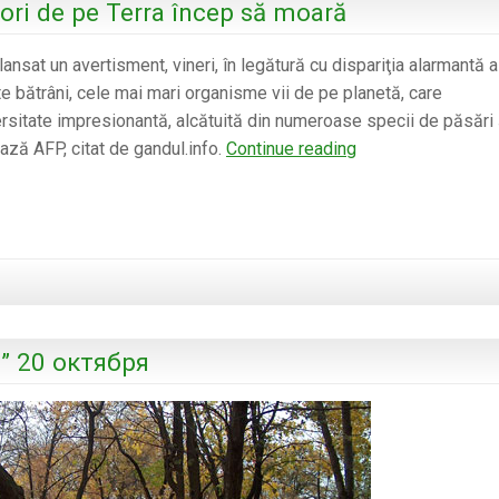
bori de pe Terra încep să moară
lansat un avertisment, vineri, în legătură cu dispariţia alarmantă a
arte bătrâni, cele mai mari organisme vii de pe planetă, care
sitate impresionantă, alcătuită din numeroase specii de păsări 
Cei
ează AFP, citat de gandul.info.
Continue reading
mai
mari
şi
mai
bătrâni
arbori
de
” 20 октября
pe
Terra
încep
să
moară