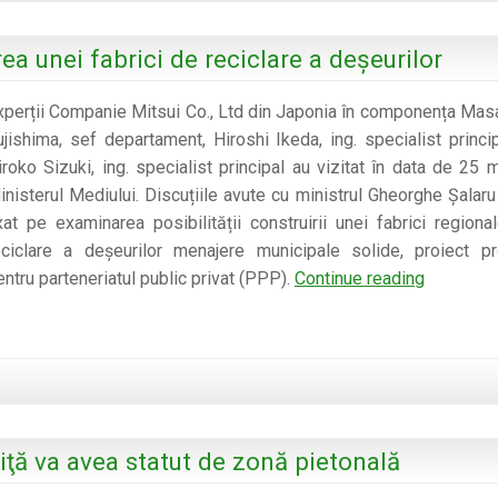
din
6
ea unei fabrici de reciclare a deșeurilor
orașe
din
xperții Companie Mitsui Co., Ltd din Japonia în componența Mas
România
ujishima, sef departament, Hiroshi Ikeda, ing. specialist princip
iroko Sizuki, ing. specialist principal au vizitat în data de 25 m
inisterul Mediului. Discuțiile avute cu ministrul Gheorghe Șalaru
xat pe examinarea posibilității construirii unei fabrici regiona
eciclare a deșeurilor menajere municipale solide, proiect p
Japonia
entru parteneriatul public privat (PPP).
Continue reading
interesat
de
construir
unei
fabrici
de
iţă va avea statut de zonă pietonală
reciclare