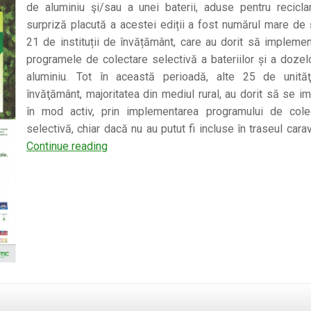
de aluminiu şi/sau a unei baterii, aduse pentru recicla
surpriză placută a acestei ediții a fost numărul mare de ș
21 de instituții de învățământ, care au dorit să impleme
programele de colectare selectivă a bateriilor și a dozel
aluminiu. Tot în această perioadă, alte 25 de unită
învăţământ, majoritatea din mediul rural, au dorit să se im
în mod activ, prin implementarea programului de cole
selectivă, chiar dacă nu au putut fi incluse în traseul cara
Caravana
Continue reading
Guerilla
Verde
a
transmis
mesajul
colectării
selective
în
comunități